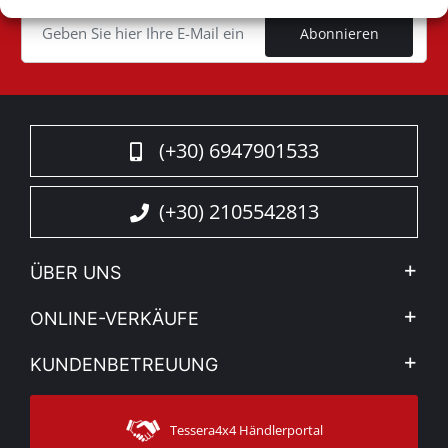
Cookie
Abonnieren
(+30) 6947901533
(+30) 2105542813
ÜBER UNS
Firma
ONLINE-VERKÄUFE
Allgemeine Geschäftsbedingungen
Mein Konto
KUNDENBETREUUNG
Sehen Sie unsere Nachrichten
Zahlungsarten
Sitemap
Kontakt
Versandarten
Tessera4x4 Händlerportal
Kundendienst
Garantie