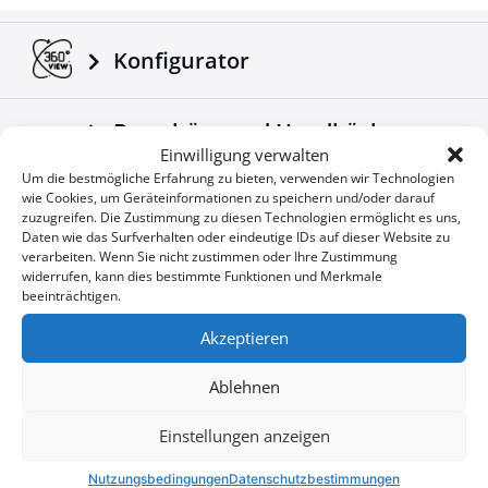
Konfigurator
Broschüre und Handbücher
Einwilligung verwalten
herunterladen
Um die bestmögliche Erfahrung zu bieten, verwenden wir Technologien
wie Cookies, um Geräteinformationen zu speichern und/oder darauf
zuzugreifen. Die Zustimmung zu diesen Technologien ermöglicht es uns,
Unternehmensnachrichten
Daten wie das Surfverhalten oder eindeutige IDs auf dieser Website zu
verarbeiten. Wenn Sie nicht zustimmen oder Ihre Zustimmung
widerrufen, kann dies bestimmte Funktionen und Merkmale
beeinträchtigen.
Sonderangebote
Akzeptieren
Ablehnen
Sie wollen keine Gelegenheit
User
Einstellungen anzeigen
verpassen?
ID
Nutzungsbedingungen
Datenschutzbestimmungen