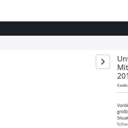
Unt
Mit
20
Code
Vorde
größt
Situa
Schw