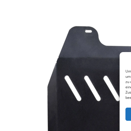
Um 
um 
zu 
ein
Zus
bee