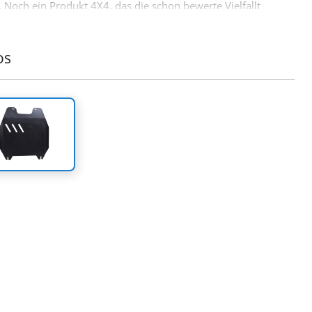
. Noch ein Produkt 4X4, das die schon bewerte Vielfallt
ccessoires der Firma Tessera4x4 ergänzt.
os