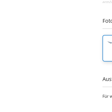
ermög
Vielf
Fot
Aus
Für 