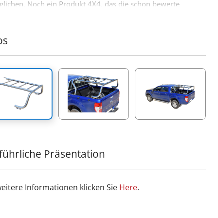
lichen. Noch ein Produkt 4X4, das die schon bewerte
allt von Accessoires der Firma Tessera4x4 ergänzt.
os
führliche Präsentation
weitere Informationen klicken Sie
Ηere
.