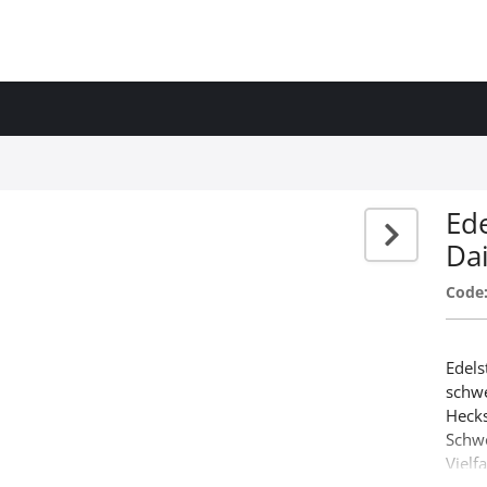
Ed
Dai
Code
Edels
schwe
Hecks
Schwe
Vielf