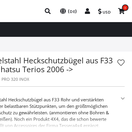
0
(
)
DE
USD
elstahl Heckschutzbügel aus F33
hatsu Terios 2006 ->
:
PRO 320 INOX
tahl Heckschutzbügel aus F33 Rohr und verstärkten
r belastbaren Stützpunkten, um den größtmöglichen
chutz zu gewährleisten. (anmontieren ohne Bohren &
ißen). Noch ein Produkt 4X4, das die schon bewerte
allt von Accessoires der Firma Tessera4x4 ergänzt.