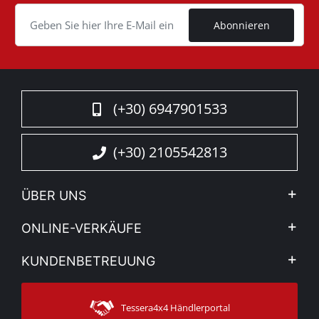
Cookie
Abonnieren
(+30) 6947901533
(+30) 2105542813
ÜBER UNS
Firma
ONLINE-VERKÄUFE
Allgemeine Geschäftsbedingungen
Mein Konto
KUNDENBETREUUNG
Sehen Sie unsere Nachrichten
Zahlungsarten
Sitemap
Kontakt
Versandarten
Tessera4x4 Händlerportal
Kundendienst
Garantie