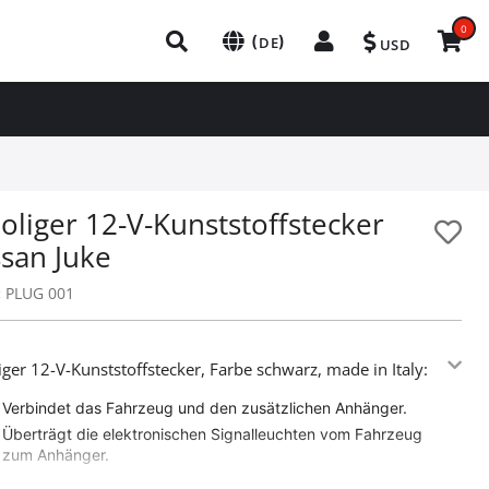
0
(
)
DE
USD
oliger 12-V-Kunststoffstecker
ssan Juke
:
PLUG 001
iger 12-V-Kunststoffstecker, Farbe schwarz, made in Italy:
Verbindet das Fahrzeug und den zusätzlichen Anhänger.
Überträgt die elektronischen Signalleuchten vom Fahrzeug
zum Anhänger.
Anpassbar an alle LKW / Anhänger.