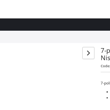
7-p
Ni
Code
7-pol