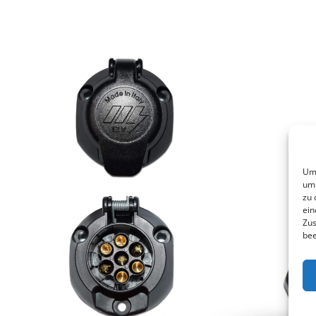
Um 
um 
zu 
ein
Zus
bee