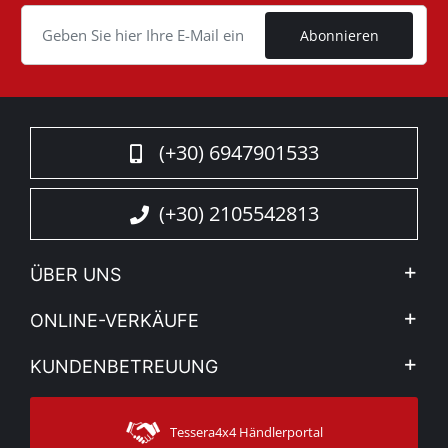
Cookie
Abonnieren
(+30) 6947901533
(+30) 2105542813
ÜBER UNS
Firma
ONLINE-VERKÄUFE
Allgemeine Geschäftsbedingungen
Mein Konto
KUNDENBETREUUNG
Sehen Sie unsere Nachrichten
Zahlungsarten
Sitemap
Kontakt
Versandarten
Tessera4x4 Händlerportal
Kundendienst
Garantie