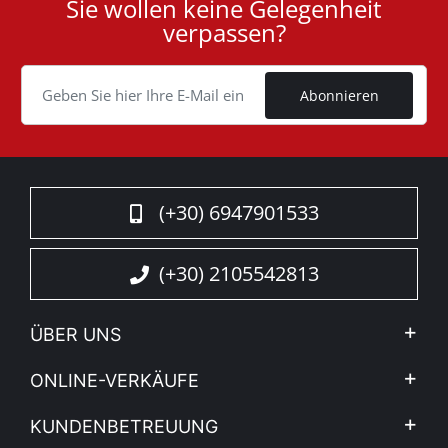
Sie wollen keine Gelegenheit
User
verpassen?
ID
Cookie
Abonnieren
(+30) 6947901533
(+30) 2105542813
ÜBER UNS
Firma
ONLINE-VERKÄUFE
Allgemeine Geschäftsbedingungen
Mein Konto
KUNDENBETREUUNG
Sehen Sie unsere Nachrichten
Zahlungsarten