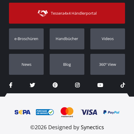
Sitemap
Kontakt
Versandarten
Tessera4x4 Händlerportal
Kundendienst
Garantie
Bestellung verfolgen
Garantie Registrierung
e-Broschüren
Handbücher
Videos
Händler
Νews
Blog
360º View
©2026 Designed by
Synectics