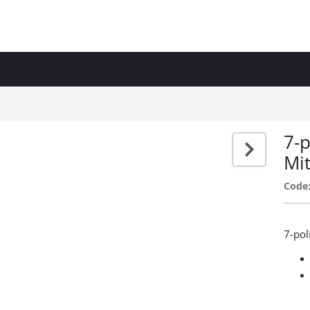
7-p
Mi
Code
7-pol