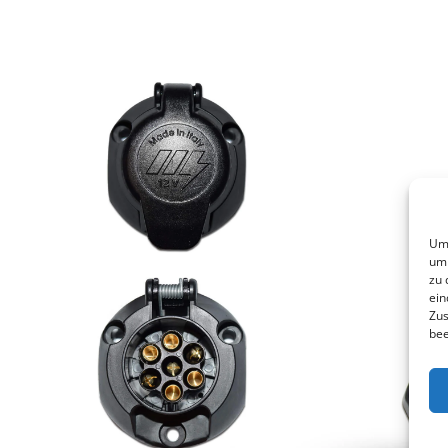
Um 
um 
zu 
ein
Zus
bee