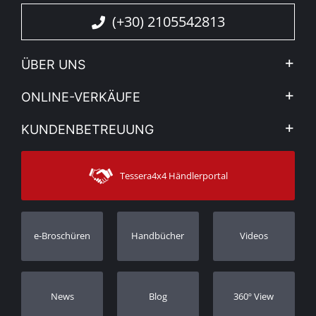
(+30) 2105542813
ÜBER UNS
Firma
ONLINE-VERKÄUFE
Allgemeine Geschäftsbedingungen
Mein Konto
KUNDENBETREUUNG
Sehen Sie unsere Nachrichten
Zahlungsarten
Sitemap
Kontakt
Versandarten
Tessera4x4 Händlerportal
Kundendienst
Garantie
Bestellung verfolgen
Garantie Registrierung
e-Broschüren
Handbücher
Videos
Händler
Νews
Blog
360º View