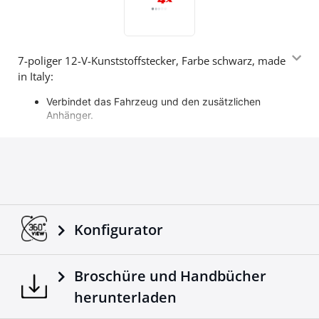
7-poliger 12-V-Kunststoffstecker, Farbe schwarz, made
in Italy:
Verbindet das Fahrzeug und den zusätzlichen
Anhänger.
Überträgt die elektronischen Signalleuchten vom
Fahrzeug zum Anhänger.
Anpassbar an alle LKW / Anhänger.
Hergestellt nach europäischen Standards.
Noch ein Produkt 4X4, das die schon bewerte Vielfalt
von Accessoires der Firma Tessera4x4 ergänzt.
Konfigurator
Broschüre und Handbücher
herunterladen