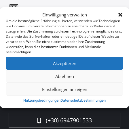
Unternehmensnachrichten
Einwilligung verwalten
Um die bestmögliche Erfahrung zu bieten, verwenden wir Technologien
wie Cookies, um Geräteinformationen zu speichern und/oder darauf
Sonderangebote
zuzugreifen. Die Zustimmung zu diesen Technologien ermöglicht es uns,
Daten wie das Surfverhalten oder eindeutige IDs auf dieser Website zu
verarbeiten. Wenn Sie nicht zustimmen oder Ihre Zustimmung
widerrufen, kann dies bestimmte Funktionen und Merkmale
beeinträchtigen.
Sie wollen keine Gelegenheit
User
Akzeptieren
verpassen?
ID
Ablehnen
Cookie
Abonnieren
Einstellungen anzeigen
Nutzungsbedingungen
Datenschutzbestimmungen
(+30) 6947901533