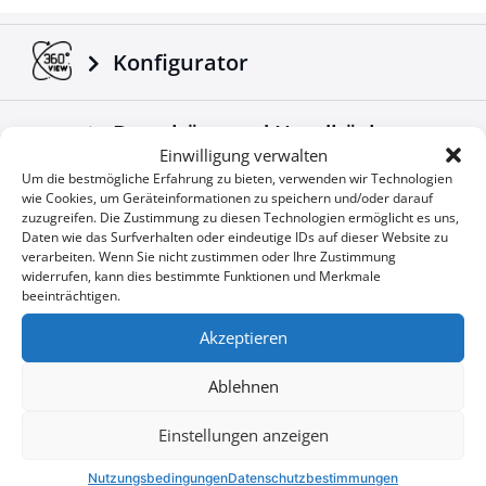
Überträgt die elektronischen Signalleuchten vom
Fahrzeug zum Anhänger.
Anpassbar an alle LKW / Anhänger.
Konfigurator
Hergestellt nach europäischen Standards.
Noch ein Produkt 4X4, das die schon bewerte Vielfalt
Broschüre und Handbücher
von Accessoires der Firma Tessera4x4 ergänzt.
Einwilligung verwalten
herunterladen
Um die bestmögliche Erfahrung zu bieten, verwenden wir Technologien
wie Cookies, um Geräteinformationen zu speichern und/oder darauf
zuzugreifen. Die Zustimmung zu diesen Technologien ermöglicht es uns,
Unternehmensnachrichten
Daten wie das Surfverhalten oder eindeutige IDs auf dieser Website zu
verarbeiten. Wenn Sie nicht zustimmen oder Ihre Zustimmung
widerrufen, kann dies bestimmte Funktionen und Merkmale
beeinträchtigen.
Sonderangebote
Akzeptieren
Ablehnen
Sie wollen keine Gelegenheit
User
Einstellungen anzeigen
verpassen?
ID
Nutzungsbedingungen
Datenschutzbestimmungen