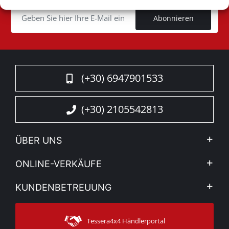
Cookie
Abonnieren
(+30) 6947901533
(+30) 2105542813
ÜBER UNS
Firma
ONLINE-VERKÄUFE
Allgemeine Geschäftsbedingungen
Mein Konto
KUNDENBETREUUNG
Sehen Sie unsere Nachrichten
Zahlungsarten
Sitemap
Kontakt
Versandarten
Tessera4x4 Händlerportal
Kundendienst
Garantie