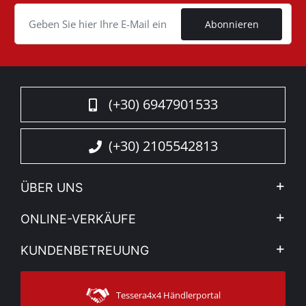
Cookie
Abonnieren
(+30) 6947901533
(+30) 2105542813
ÜBER UNS
Firma
ONLINE-VERKÄUFE
Allgemeine Geschäftsbedingungen
Mein Konto
KUNDENBETREUUNG
Sehen Sie unsere Nachrichten
Zahlungsarten
Sitemap
Kontakt
Versandarten
Tessera4x4 Händlerportal
Kundendienst
Garantie