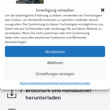
Edelstahlplatte, die zusätzliche Beleuchtung unterstützt
und eine verbesserte Sichtbarkeit bei jedem Abenteuer
Einwilligung verwalten
sicherstellt.
690$
Um die bestmögliche Erfahrung zu bieten, verwenden wir Technologien
•
Erhöhte Sicherheit:
Entwickelt, um die Kabine im
wie Cookies, um Geräteinformationen zu speichern und/oder darauf
Falle eines Überschlags zu schützen, bietet dieser
zuzugreifen. Die Zustimmung zu diesen Technologien ermöglicht es uns,
Rollbügel verlässliche Sicherheit und zugleich Stil.
Daten wie das Surfverhalten oder eindeutige IDs auf dieser Website zu
Downloads
verarbeiten. Wenn Sie nicht zustimmen oder Ihre Zustimmung
widerrufen, kann dies bestimmte Funktionen und Merkmale
beeinträchtigen.
Ergänzen Sie Ihr Offroad-Equipment um ein weiteres
außergewöhnliches Stück aus der Tessera4x4-Serie,
Akzeptieren
Brochures - Tessera4x4 2026 e-brochure
die für hochwertige, langlebige und robuste 4x4-
Zubehörteile bekannt ist.
Ablehnen
Verwandeln Sie Ihren Truck mit dem sportlichen
Rollbügel von Tessera4x4 – ein Ausdruck von Stärke,
Konfigurator
Einstellungen anzeigen
Sicherheit und Raffinesse für Ihren 4x4.
Nutzungsbedingungen
Datenschutzbestimmungen
Broschüre und Handbücher
herunterladen