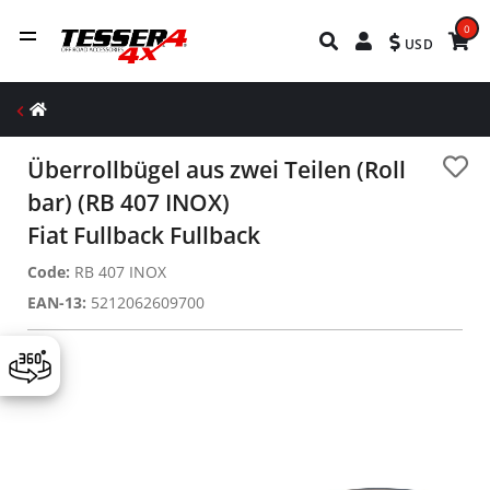
0
USD
Überrollbügel aus zwei Teilen (Roll
bar) (RB 407 INOX)
Fiat Fullback Fullback
Code:
RB 407 INOX
EAN-13:
5212062609700