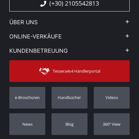
(+30) 2105542813
ÜBER UNS
Firma
ONLINE-VERKÄUFE
Allgemeine Geschäftsbedingungen
Mein Konto
KUNDENBETREUUNG
Sehen Sie unsere Nachrichten
Zahlungsarten
Sitemap
Kontakt
Versandarten
Tessera4x4 Händlerportal
Kundendienst
Garantie
Bestellung verfolgen
Garantie Registrierung
e-Broschüren
Handbücher
Videos
Händler
Νews
Blog
360º View