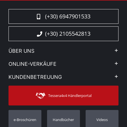
(+30) 6947901533
(+30) 2105542813
ÜBER UNS
Firma
ONLINE-VERKÄUFE
Allgemeine Geschäftsbedingungen
Mein Konto
KUNDENBETREUUNG
Sehen Sie unsere Nachrichten
Zahlungsarten
Sitemap
Kontakt
Versandarten
Tessera4x4 Händlerportal
Kundendienst
Garantie
Bestellung verfolgen
Garantie Registrierung
e-Broschüren
Handbücher
Videos
Händler