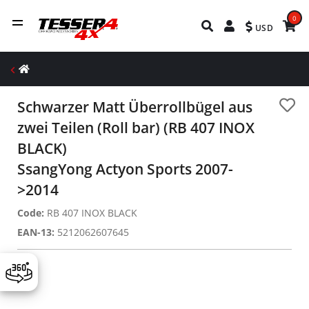
0
USD
Schwarzer Matt Überrollbügel aus
zwei Teilen (Roll bar) (RB 407 INOX
BLACK)
SsangYong Actyon Sports 2007-
>2014
Code:
RB 407 INOX BLACK
EAN-13:
5212062607645