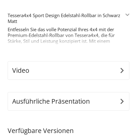
Tessera4x4 Sport Design Edelstahl-Rollbar in Schwarz
Matt
Entfesseln Sie das volle Potenzial Ihres 4x4 mit der
Premium-Edelstahl-Rollbar von Tessera4x4, die für
Stärke, Stil und Leistung konzipiert ist. Mit einem
mutigen, sportlich inspirierten Design ist diese Rollbar
mit zwei Stützen für diejenigen gebaut, die mehr von
ihrem Offroad-Equipment verlangen.
Hauptmerkmale:
Video
•
Langlebige Edelstahl-Konstruktion:
Hergestellt
aus Ø65 mm Edelstahlrohren, ist diese Rollbar so
konstruiert, dass sie harten Bedingungen standhält
und gleichzeitig einen eleganten, modernen Look
bietet.
Ausführliche Präsentation
•
Präzise Anpassungsfähigkeit:
Unser innovatives
abnehmbares Design passt sich perfekt den
Abmessungen der Ladefläche Ihres Fahrzeugs an und
gewährleistet eine nahtlose, sichere Installation.
Verfügbare Versionen
•
Einschichtige Stützstruktur:
Um schweren Lasten