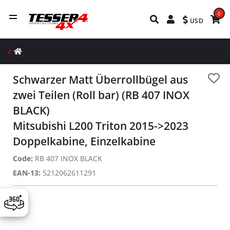
0
USD
Schwarzer Matt Überrollbügel aus
zwei Teilen (Roll bar) (RB 407 INOX
BLACK)
Mitsubishi L200 Triton 2015->2023
Doppelkabine, Einzelkabine
Code:
RB 407 INOX BLACK
EAN-13:
5212062611291