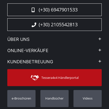
(+30) 6947901533
(+30) 2105542813
ÜBER UNS
Firma
ONLINE-VERKÄUFE
Allgemeine Geschäftsbedingungen
Mein Konto
KUNDENBETREUUNG
Sehen Sie unsere Nachrichten
Zahlungsarten
Sitemap
Kontakt
Versandarten
Tessera4x4 Händlerportal
Kundendienst
Garantie
Bestellung verfolgen
Garantie Registrierung
e-Broschüren
Handbücher
Videos
Händler