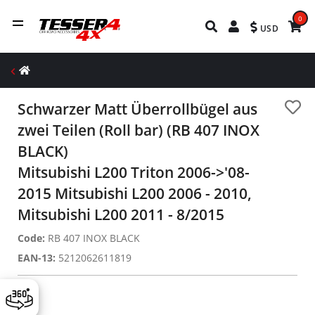
0
USD
Schwarzer Matt Überrollbügel aus
zwei Teilen (Roll bar) (RB 407 INOX
BLACK)
Mitsubishi L200 Triton 2006->'08-
2015 Mitsubishi L200 2006 - 2010,
Mitsubishi L200 2011 - 8/2015
Code:
RB 407 INOX BLACK
EAN-13:
5212062611819