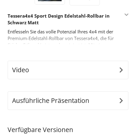
Tessera4x4 Sport Design Edelstahl-Rollbar in
Schwarz Matt
Entfesseln Sie das volle Potenzial Ihres 4x4 mit der
Premium-Edelstahl-Rollbar von Tessera4x4, die für
Stärke, Stil und Leistung konzipiert ist. Mit einem
mutigen, sportlich inspirierten Design ist diese Rollbar
mit zwei Stützen für diejenigen gebaut, die mehr von
ihrem Offroad-Equipment verlangen.
Video
Hauptmerkmale:
•
Langlebige Edelstahl-Konstruktion:
Hergestellt
aus Ø65 mm Edelstahlrohren, ist diese Rollbar so
konstruiert, dass sie harten Bedingungen standhält
Ausführliche Präsentation
und gleichzeitig einen eleganten, modernen Look
bietet.
•
Präzise Anpassungsfähigkeit:
Unser innovatives
abnehmbares Design passt sich perfekt den
Verfügbare Versionen
Abmessungen der Ladefläche Ihres Fahrzeugs an und