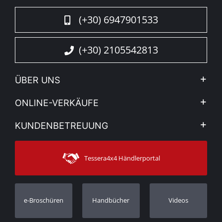
Sicherheit und Raffinesse für Ihren 4x4.
(+30) 6947901533
(+30) 2105542813
ÜBER UNS
Firma
ONLINE-VERKÄUFE
Allgemeine Geschäftsbedingungen
Mein Konto
KUNDENBETREUUNG
Sehen Sie unsere Nachrichten
Zahlungsarten
Sitemap
Kontakt
Versandarten
Tessera4x4 Händlerportal
Kundendienst
Garantie
Bestellung verfolgen
Garantie Registrierung
e-Broschüren
Handbücher
Videos
Händler