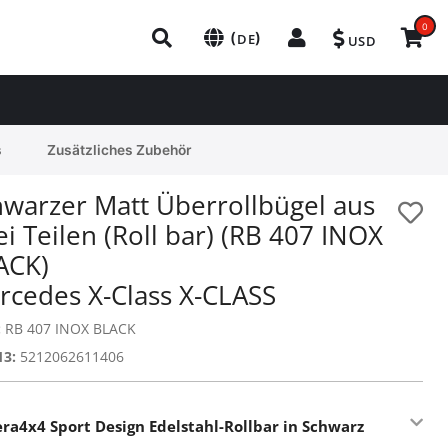
0
(
)
DE
USD
s
Zusätzliches Zubehör
hwarzer Matt Überrollbügel aus
i Teilen (Roll bar) (RB 407 INOX
ACK)
rcedes X-Class X-CLASS
:
RB 407 INOX BLACK
13:
5212062611406
era4x4 Sport Design Edelstahl-Rollbar in Schwarz