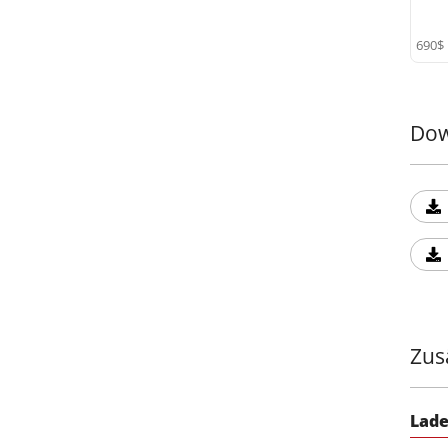
690$
Dow
Zus
Lade