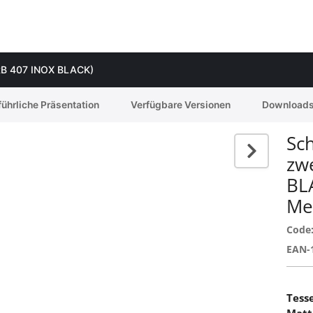
 (RB 407 INOX BLACK)
ührliche Präsentation
Verfügbare Versionen
Download
Sc
zwe
BL
Me
Code
EAN-
Tess