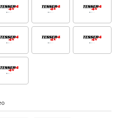
patibilität mit Nebelscheinwerfern:
Wird mit einer
schneiderten Edelstahlplatte geliefert, die bereit ist,
zliche Beleuchtung zu unterstützen, und somit eine
sserte Sichtbarkeit bei jedem Abenteuer gewährleistet.
öhte Sicherheit:
Entwickelt, um Ihre Kabine im Falle
 Überschlags zu schützen, bietet diese Rollbar zuverlässige
rheit neben Stil.
 Sie ein weiteres außergewöhnliches Stück zu Ihrem
ad-Equipment mit dieser Ergänzung zur Tessera4x4-Reihe
, die für ihre hochwertigen, langlebigen und robusten 4x4-
örteile bekannt ist.
arzes Matt-Pulverbeschichtung – Für Langlebigkeit
ut
e schwarze Matt-Beschichtung besteht aus feinkörnigem
0 Ammos-Pulver für Langlebigkeit und gleichmäßige
lächenbeschaffenheit, genehmigt von QUALICOAT (Klasse
eo
ategorie 1, Genehmigung #P-0780). Mit einer Dicke von
00 Mikrometern unter Verwendung modernster
rostatischer oder dreifacher Ladungsmethoden