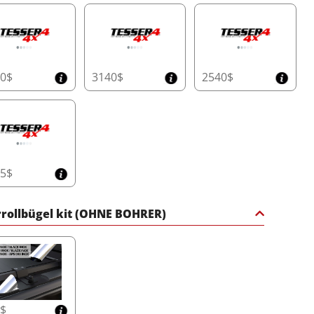
50$
3140$
2540$
45$
rollbügel kit (OHNE BOHRER)
5$