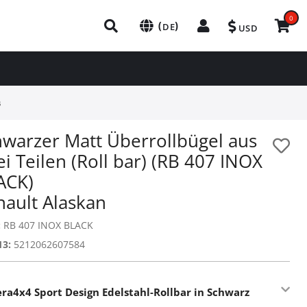
0
(
)
DE
USD
s
hwarzer Matt Überrollbügel aus
i Teilen (Roll bar) (RB 407 INOX
ACK)
nault Alaskan
:
RB 407 INOX BLACK
13:
5212062607584
era4x4 Sport Design Edelstahl-Rollbar in Schwarz