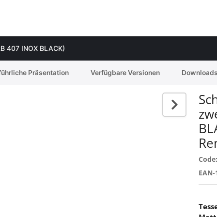
 (RB 407 INOX BLACK)
ührliche Präsentation
Verfügbare Versionen
Download
Sc
zwe
BL
Re
Code
EAN-
Tess