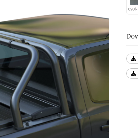
aufge
690$
langa
Neoke
siche
9001:
Dow
biete
Eleme
Trans
Rollb
Raffi