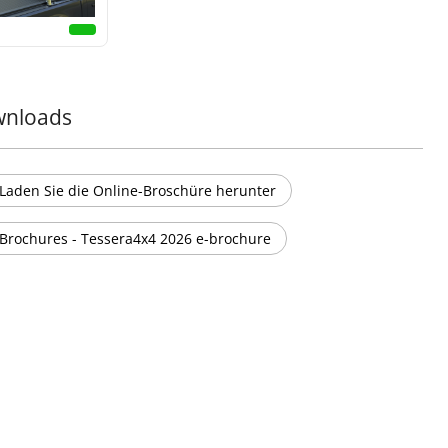
tragen, wird diese Beschichtung bei 190°C gehärtet, um
nhaltende Widerstandsfähigkeit zu gewährleisten.
ms Engagement für Qualität und Umweltstandards stellt
r, dass diese Beschichtung die Zertifizierungen ISO
2015 und ISO 14001:2015 erfüllt und Ihnen ein Produkt
nloads
t, das für die Herausforderungen der Zeit und der
nte gebaut ist.
Laden Sie die Online-Broschüre herunter
formieren Sie Ihren Truck mit der mattschwarzen Sport-
ar von Tessera4x4 – ein Zeichen für Stärke, Sicherheit und
Brochures - Tessera4x4 2026 e-brochure
nesse für Ihren 4x4.