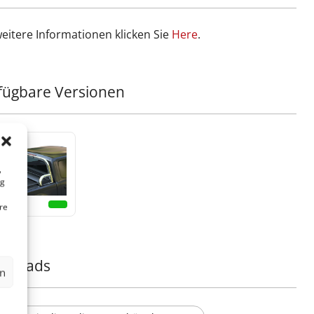
weitere Informationen klicken Sie
Ηere
.
fügbare Versionen
,
ng
re
nloads
en