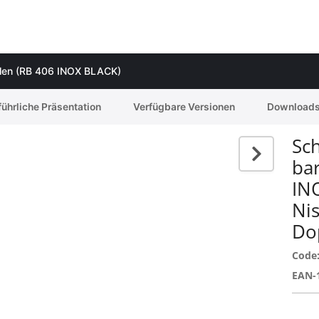
eilen (RB 406 INOX BLACK)
ührliche Präsentation
Verfügbare Versionen
Download
Sch
bar
IN
Ni
Do
Code
EAN-