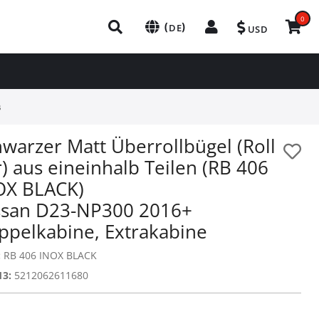
0
(
)
DE
USD
s
warzer Matt Überrollbügel (Roll
) aus eineinhalb Teilen (RB 406
OX BLACK)
ssan D23-NP300 2016+
ppelkabine, Extrakabine
:
RB 406 INOX BLACK
13:
5212062611680