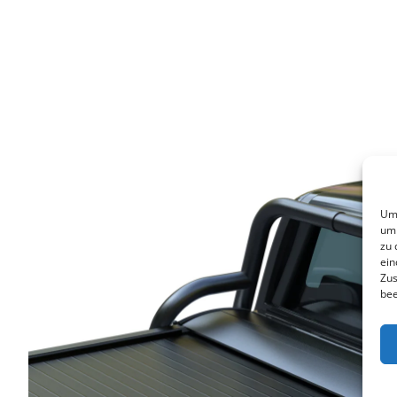
Um 
um 
zu 
ein
Zus
bee