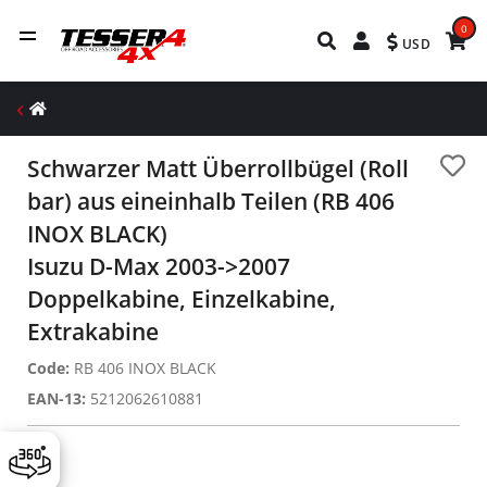
0
USD
Schwarzer Matt Überrollbügel (Roll
bar) aus eineinhalb Teilen (RB 406
INOX BLACK)
Isuzu D-Max 2003->2007
Doppelkabine, Einzelkabine,
Extrakabine
Code:
RB 406 INOX BLACK
EAN-13:
5212062610881