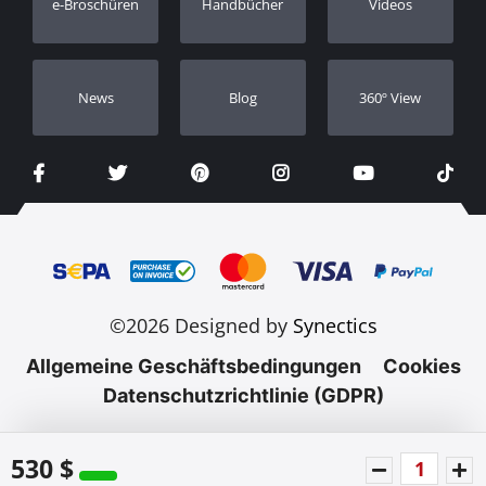
e-Broschüren
Handbücher
Videos
Händler
Νews
Blog
360º View
©2026 Designed by
Synectics
Allgemeine Geschäftsbedingungen
Cookies
Datenschutzrichtlinie (GDPR)
530 $