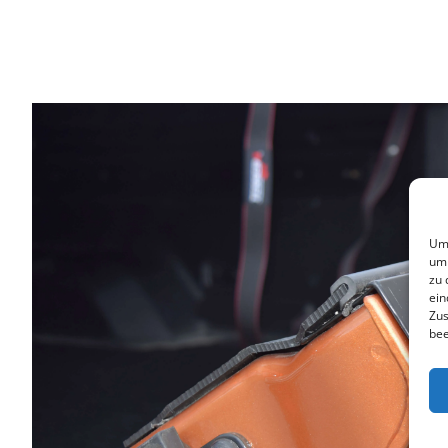
Um 
um 
zu 
ein
Zus
bee