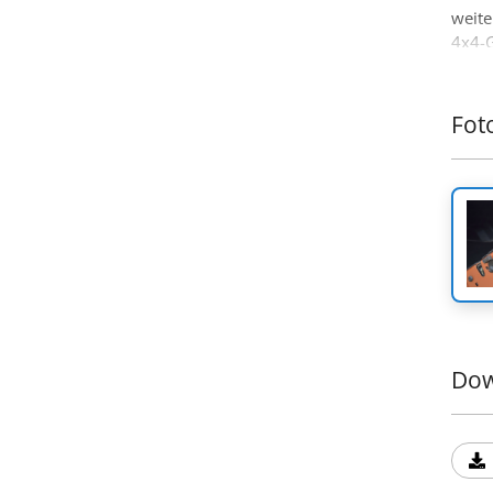
weite
4x4-
Fot
Dow