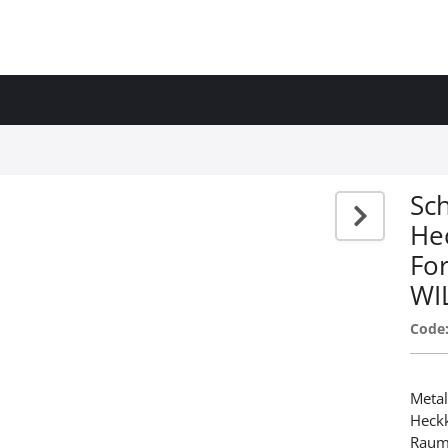
Sc
He
Fo
WI
Code
Metal
Heckk
Raumf