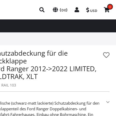
0
(
)
DE
USD
hutzabdeckung für die
ckklappe
rd Ranger 2012->2022 LIMITED,
LDTRAK, XLT
:
RAIL 103
lische (schwarz-matt lackierte) Schutzabdeckung für den
lappenteil des Ford Ranger Doppelkabinen- und
ahrt-Fahrerhauses. Einbau ohne Bohrmaschine. Ein