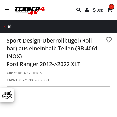
0
USD
Sport-Design-Überrollbügel (Roll
bar) aus eineinhalb Teilen (RB 4061
INOX)
Ford Ranger 2012->2022 XLT
Code:
RB 4061 INOX
EAN-13:
5212062607089