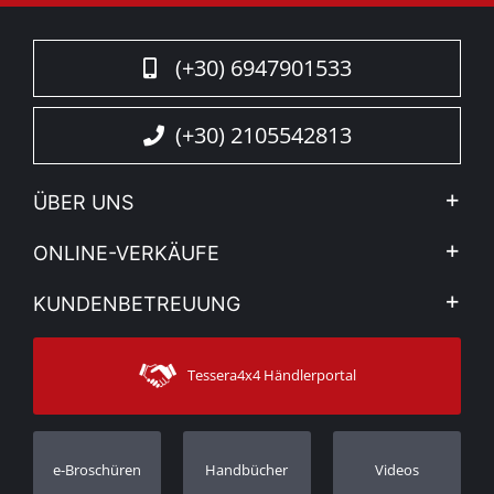
(+30) 6947901533
(+30) 2105542813
ÜBER UNS
Firma
ONLINE-VERKÄUFE
Allgemeine Geschäftsbedingungen
Mein Konto
KUNDENBETREUUNG
Sehen Sie unsere Nachrichten
Zahlungsarten
Sitemap
Kontakt
Versandarten
Tessera4x4 Händlerportal
Kundendienst
Garantie
Bestellung verfolgen
Garantie Registrierung
e-Broschüren
Handbücher
Videos
Händler