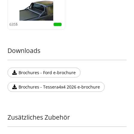
•
Erhöhte Sicherheit:
Entwickelt, um Ihre Kabine im
Falle eines Überschlags zu schützen, bietet dieser
Rollbügel zuverlässige Sicherheit und Stil zugleich.
635$
Fügen Sie Ihrem Offroad-Equipment ein weiteres
außergewöhnliches Teil hinzu mit dieser Ergänzung
zur Tessera4x4-Serie, bekannt für hochwertige,
langlebige und robuste 4x4-Zubehörteile.
Downloads
Brochures - Ford e-brochure
Brochures - Tessera4x4 2026 e-brochure
Zusätzliches Zubehör