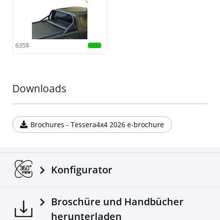
Stärke und Haltbarkeit unter hoher Belastung.
•
Erhöhte Sicherheit:
Entwickelt, um Ihre Kabine im
Falle eines Überschlags zu schützen, bietet dieser
Rollbügel zuverlässige Sicherheit und Stil zugleich.
635$
Fügen Sie Ihrem Offroad-Equipment ein weiteres
außergewöhnliches Teil hinzu mit dieser Ergänzung
zur Tessera4x4-Serie, bekannt für hochwertige,
langlebige und robuste 4x4-Zubehörteile.
Downloads
Brochures - Tessera4x4 2026 e-brochure
Konfigurator
Broschüre und Handbücher
herunterladen