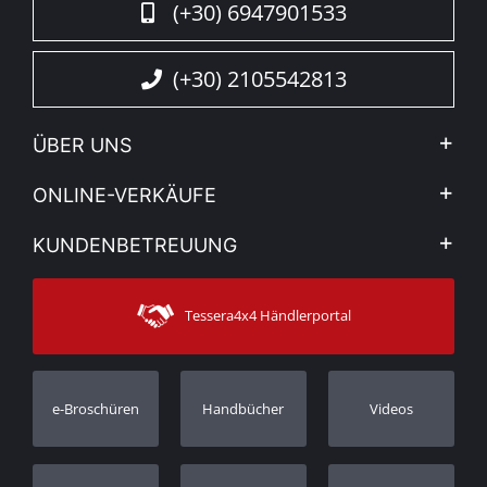
(+30) 6947901533
(+30) 2105542813
ÜBER UNS
Firma
ONLINE-VERKÄUFE
Allgemeine Geschäftsbedingungen
Mein Konto
KUNDENBETREUUNG
Sehen Sie unsere Nachrichten
Zahlungsarten
Sitemap
Kontakt
Versandarten
Tessera4x4 Händlerportal
Kundendienst
Garantie
Bestellung verfolgen
Garantie Registrierung
e-Broschüren
Handbücher
Videos
Händler