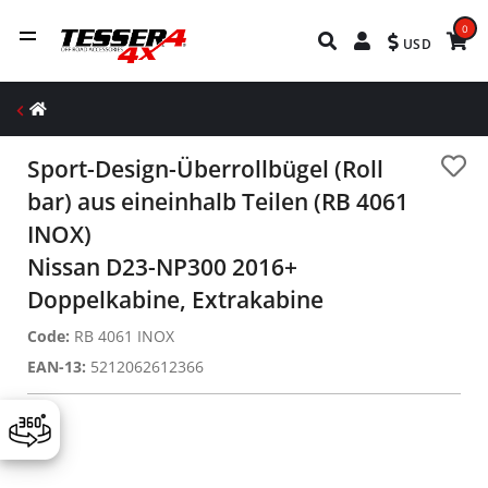
0
USD
Sport-Design-Überrollbügel (Roll
bar) aus eineinhalb Teilen (RB 4061
INOX)
Nissan D23-NP300 2016+
Doppelkabine, Extrakabine
Code:
RB 4061 INOX
EAN-13:
5212062612366