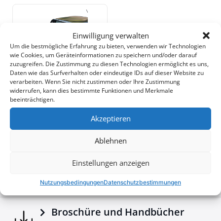
Stück verschmolzen und bieten so unvergleichliche
Stärke und Haltbarkeit unter hoher Belastung.
•
Erhöhte Sicherheit:
Entwickelt, um Ihre Kabine im
Falle eines Überschlags zu schützen, bietet dieser
Einwilligung verwalten
Rollbügel zuverlässige Sicherheit und Stil zugleich.
Um die bestmögliche Erfahrung zu bieten, verwenden wir Technologien
635$
wie Cookies, um Geräteinformationen zu speichern und/oder darauf
Fügen Sie Ihrem Offroad-Equipment ein weiteres
zuzugreifen. Die Zustimmung zu diesen Technologien ermöglicht es uns,
außergewöhnliches Teil hinzu mit dieser Ergänzung
Daten wie das Surfverhalten oder eindeutige IDs auf dieser Website zu
zur Tessera4x4-Serie, bekannt für hochwertige,
verarbeiten. Wenn Sie nicht zustimmen oder Ihre Zustimmung
widerrufen, kann dies bestimmte Funktionen und Merkmale
langlebige und robuste 4x4-Zubehörteile.
Downloads
beeinträchtigen.
Akzeptieren
Brochures - Tessera4x4 2026 e-brochure
Ablehnen
Einstellungen anzeigen
Konfigurator
Nutzungsbedingungen
Datenschutzbestimmungen
Broschüre und Handbücher