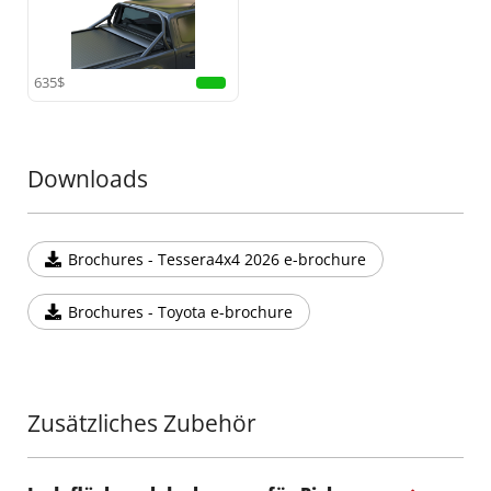
•
Erhöhte Sicherheit:
Entwickelt, um Ihre Kabine im
Falle eines Überschlags zu schützen, bietet dieser
Rollbügel zuverlässige Sicherheit und Stil zugleich.
635$
Fügen Sie Ihrem Offroad-Equipment ein weiteres
außergewöhnliches Teil hinzu mit dieser Ergänzung
zur Tessera4x4-Serie, bekannt für hochwertige,
langlebige und robuste 4x4-Zubehörteile.
Downloads
Brochures - Tessera4x4 2026 e-brochure
Brochures - Toyota e-brochure
Zusätzliches Zubehör