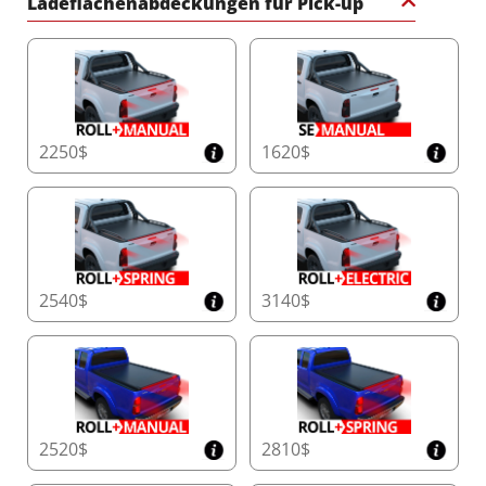
Ladeflächenabdeckungen für Pick-up
2250$
1620$
2540$
3140$
2520$
2810$