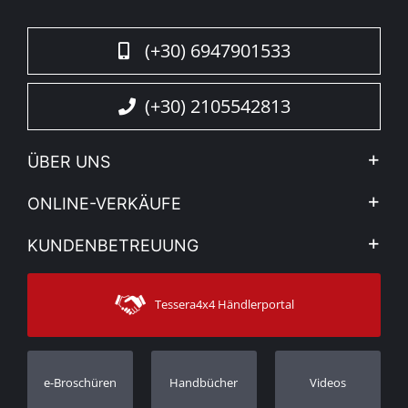
(+30) 6947901533
(+30) 2105542813
ÜBER UNS
Firma
ONLINE-VERKÄUFE
Allgemeine Geschäftsbedingungen
Mein Konto
KUNDENBETREUUNG
Sehen Sie unsere Nachrichten
Zahlungsarten
Sitemap
Kontakt
Versandarten
Tessera4x4 Händlerportal
Kundendienst
Garantie
Bestellung verfolgen
Garantie Registrierung
e-Broschüren
Handbücher
Videos
Händler