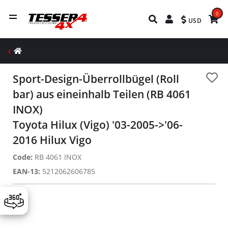
0
USD
Sport-Design-Überrollbügel (Roll
bar) aus eineinhalb Teilen (RB 4061
INOX)
Toyota Hilux (Vigo) '03-2005->'06-
2016 Hilux Vigo
Code:
RB 4061 INOX
EAN-13:
5212062606785