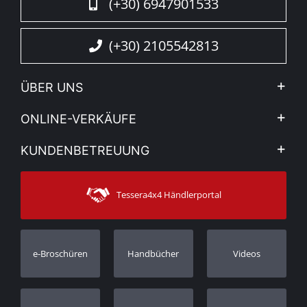
(+30) 6947901533
(+30) 2105542813
ÜBER UNS
Firma
ONLINE-VERKÄUFE
Allgemeine Geschäftsbedingungen
Mein Konto
KUNDENBETREUUNG
Sehen Sie unsere Nachrichten
Zahlungsarten
Sitemap
Kontakt
Versandarten
Tessera4x4 Händlerportal
Kundendienst
Garantie
Bestellung verfolgen
Garantie Registrierung
e-Broschüren
Handbücher
Videos
Händler