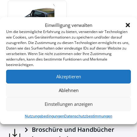
Stärke und Haltbarkeit unter hoher Belastung.
•
Erhöhte Sicherheit:
Entwickelt, um Ihre Kabine im
Falle eines Überschlags zu schützen, bietet dieser
Einwilligung verwalten
Rollbügel zuverlässige Sicherheit und Stil zugleich.
Um die bestmögliche Erfahrung zu bieten, verwenden wir Technologien
635$
Fügen Sie Ihrem Offroad-Equipment ein weiteres
wie Cookies, um Geräteinformationen zu speichern und/oder darauf
außergewöhnliches Teil hinzu mit dieser Ergänzung
zuzugreifen. Die Zustimmung zu diesen Technologien ermöglicht es uns,
zur Tessera4x4-Serie, bekannt für hochwertige,
Daten wie das Surfverhalten oder eindeutige IDs auf dieser Website zu
verarbeiten. Wenn Sie nicht zustimmen oder Ihre Zustimmung
langlebige und robuste 4x4-Zubehörteile.
Downloads
widerrufen, kann dies bestimmte Funktionen und Merkmale
beeinträchtigen.
Akzeptieren
Brochures - Tessera4x4 2026 e-brochure
Ablehnen
Einstellungen anzeigen
Konfigurator
Nutzungsbedingungen
Datenschutzbestimmungen
Broschüre und Handbücher