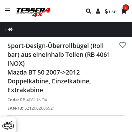
0
USD
Sport-Design-Überrollbügel (Roll
bar) aus eineinhalb Teilen (RB 4061
INOX)
Mazda BT 50 2007->2012
Doppelkabine, Einzelkabine,
Extrakabine
Code:
RB 4061 INOX
EAN-13:
5212062606921