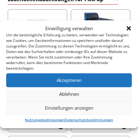
Beschichtung den ISO 9001:2015- und ISO
14001:2015-Zertifizierungen entspricht, was Ihnen ein
Ladeflächenabdeckungen für Pick-up
Produkt bietet, das der Zeit und den Elementen
standhält.
Einwilligung verwalten
Um die bestmögliche Erfahrung zu bieten, verwenden wir Technologien
Verwandeln Sie Ihren Truck mit dem sportlichen
wie Cookies, um Geräteinformationen zu speichern und/oder darauf
schwarzen Matt-Rollbügel von Tessera4x4 – ein
zuzugreifen. Die Zustimmung zu diesen Technologien ermöglicht es uns,
Daten wie das Surfverhalten oder eindeutige IDs auf dieser Website zu
Ausdruck von Stärke, Sicherheit und Raffinesse für
2250$
3140$
verarbeiten. Wenn Sie nicht zustimmen oder Ihre Zustimmung
Ihren 4x4.
widerrufen, kann dies bestimmte Funktionen und Merkmale
beeinträchtigen.
Akzeptieren
Ablehnen
2540$
2520$
Einstellungen anzeigen
Nutzungsbedingungen
Datenschutzbestimmungen