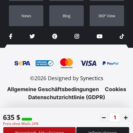
e-Broschüren
Handbücher
Videos
Händler
Νews
Blog
360º View
©2026 Designed by
Synectics
Allgemeine Geschäftsbedingungen
Cookies
Datenschutzrichtlinie (GDPR)
635 $
Preis ohne MwSt 24%
Warenkorb Aktualisieren
Informationen