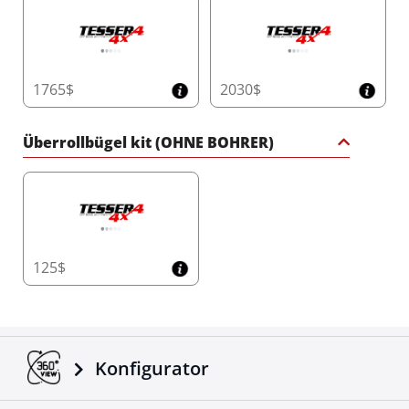
3410$
2810$
1765$
2030$
Überrollbügel kit (OHNE BOHRER)
125$
Konfigurator