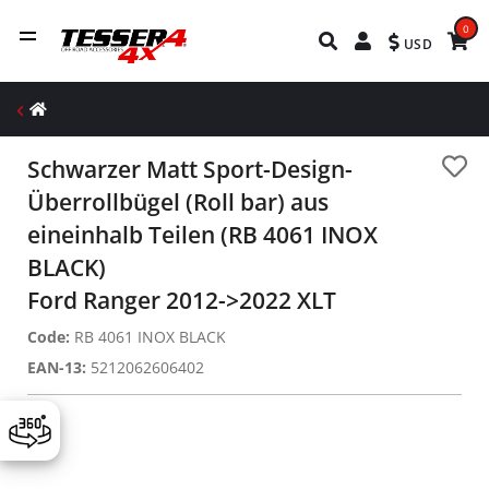
0
USD
Schwarzer Matt Sport-Design-
Überrollbügel (Roll bar) aus
eineinhalb Teilen (RB 4061 INOX
BLACK)
Ford Ranger 2012->2022 XLT
Code:
RB 4061 INOX BLACK
EAN-13:
5212062606402