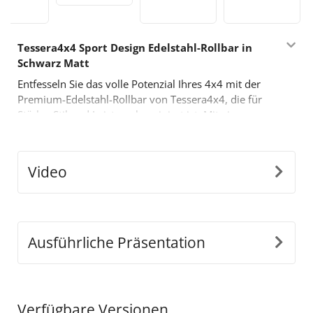
Tessera4x4 Sport Design Edelstahl-Rollbar in
Schwarz Matt
Entfesseln Sie das volle Potenzial Ihres 4x4 mit der
Premium-Edelstahl-Rollbar von Tessera4x4, die für
Stärke, Stil und Leistung konzipiert ist. Mit einem
mutigen, sportlich inspirierten Design ist diese Rollbar
mit zwei Stützen für diejenigen gebaut, die mehr von
ihrem Offroad-Equipment verlangen.
Video
Hauptmerkmale:
•
Langlebige Edelstahl-Konstruktion:
Hergestellt
aus Ø65 mm Edelstahlrohren, ist diese Rollbar so
konstruiert, dass sie harten Bedingungen standhält
Ausführliche Präsentation
und gleichzeitig einen eleganten, modernen Look
bietet.
•
Präzise Anpassungsfähigkeit:
Unser innovatives
abnehmbares Design passt sich perfekt den
Verfügbare Versionen