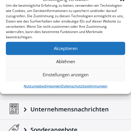
Downloads
Unsere schwarze matte Beschichtung enthält PP 600
Um die bestmögliche Erfahrung zu bieten, verwenden wir Technologien
Ammos feinpudrig-texturiertes Pulver für
wie Cookies, um Geräteinformationen zu speichern und/oder darauf
Langlebigkeit und gleichmäßiges Finish, zertifiziert von
zuzugreifen. Die Zustimmung zu diesen Technologien ermöglicht es uns,
Daten wie das Surfverhalten oder eindeutige IDs auf dieser Website zu
Brochures - Isuzu e-brochure
QUALICOAT (Klasse 2 - Kategorie 1,
verarbeiten. Wenn Sie nicht zustimmen oder Ihre Zustimmung
Zulassungsnummer P-0780). Mit einer Schichtdicke
widerrufen, kann dies bestimmte Funktionen und Merkmale
von 60-100 Mikron unter Verwendung modernster
Brochures - Tessera4x4 2026 e-brochure
beeinträchtigen.
elektrostatischer oder Trio-Ladungsmethoden
aufgetragen und bei 190°C ausgehärtet, bietet diese
Akzeptieren
Beschichtung dauerhafte Widerstandsfähigkeit. Das
Engagement von Neokem für Qualität und
Konfigurator
Ablehnen
Umweltstandards gewährleistet, dass diese
Beschichtung den ISO 9001:2015- und ISO
Einstellungen anzeigen
14001:2015-Zertifizierungen entspricht, was Ihnen ein
Broschüre und Handbücher
Produkt bietet, das der Zeit und den Elementen
Nutzungsbedingungen
Datenschutzbestimmungen
herunterladen
standhält.
Unternehmensnachrichten
Verwandeln Sie Ihren Truck mit dem sportlichen
schwarzen Matt-Rollbügel von Tessera4x4 – ein
Ausdruck von Stärke, Sicherheit und Raffinesse für
Sonderangebote
Ihren 4x4.