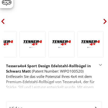
Tessera4x4 Sport Design Edelstahl-Rollbügel in
Schwarz Matt
(Patent Number: WIPO100520)
Entfesseln Sie das volle Potenzial Ihres 4x4 mit dem
Premium-Edelstahl-Rollbügel von Tessera4x4, der für
Stärke, Stil und Leistung entwickelt wurde. Mit einem
sportlich inspirierten, markanten Design ist dieser
Rollbügel für diejenigen gemacht, die mehr von ihrem
Offroad-Equipment verlangen.