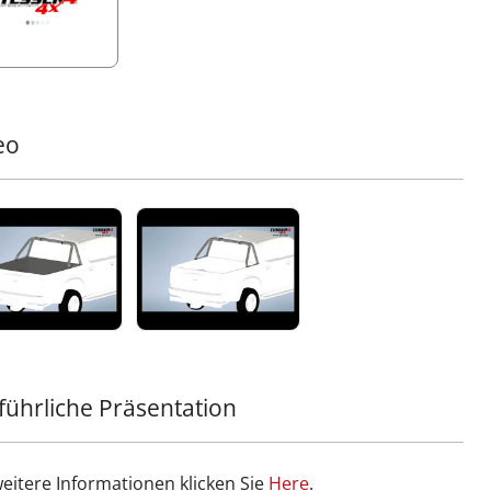
n zu tragen, sind die Beine zu einem einzigen Stück
hmolzen und bieten so unvergleichliche Stärke und
arkeit unter hohem Stress.
öhte Sicherheit:
Entwickelt, um Ihre Kabine im Falle
 Überschlags zu schützen, bietet dieser Rollbügel
lässige Sicherheit und Stil zugleich.
eo
arzes Mattes Pulverbeschichtung – Entwickelt für
lebigkeit
re schwarze matte Beschichtung enthält PP 600 Ammos
udrig-texturiertes Pulver für Langlebigkeit und
hmäßiges Finish, zertifiziert von QUALICOAT (Klasse 2 -
orie 1, Zulassungsnummer P-0780). Mit einer Schichtdicke
60-100 Mikron unter Verwendung modernster
rostatischer oder Trio-Ladungsmethoden aufgetragen und
90°C ausgehärtet, bietet diese Beschichtung dauerhafte
standsfähigkeit. Das Engagement von Neokem für
tät und Umweltstandards gewährleistet, dass diese
führliche Präsentation
hichtung den ISO 9001:2015- und ISO 14001:2015-
fizierungen entspricht, was Ihnen ein Produkt bietet, das
eit und den Elementen standhält.
weitere Informationen klicken Sie
Ηere
.