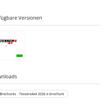
ndeln Sie Ihren Truck mit dem sportlichen schwarzen
Rollbügel von Tessera4x4 – ein Ausdruck von Stärke,
fügbare Versionen
rheit und Raffinesse für Ihren 4x4.
nloads
Brochures - Tessera4x4 2026 e-brochure