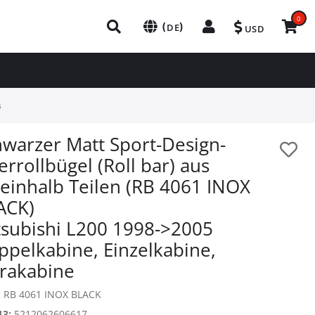
0
(
)
DE
USD
s
hwarzer Matt Sport-Design-
rrollbügel (Roll bar) aus
neinhalb Teilen (RB 4061 INOX
ACK)
tsubishi L200 1998->2005
ppelkabine, Einzelkabine,
trakabine
:
RB 4061 INOX BLACK
13:
5212062606617