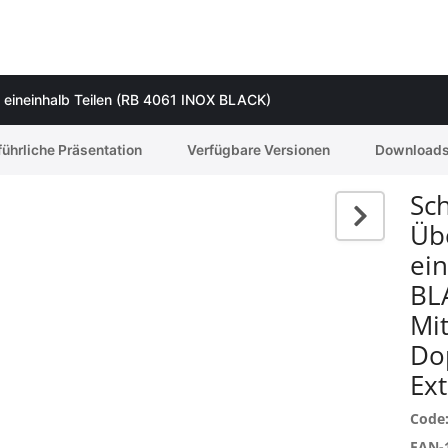
s eineinhalb Teilen (RB 4061 INOX BLACK)
ührliche Präsentation
Verfügbare Versionen
Download
Sc
Übe
ei
BL
Mi
Do
Ex
Code
EAN-