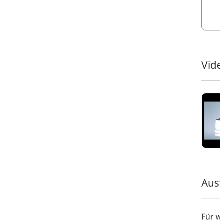
Laste
versc
Haltb
•
Erh
eines
zuver
Vid
Schw
Lang
Unse
feinp
gleic
Kateg
von 
elekt
bei 1
Wider
Quali
Aus
Besc
Zerti
der Z
Für 