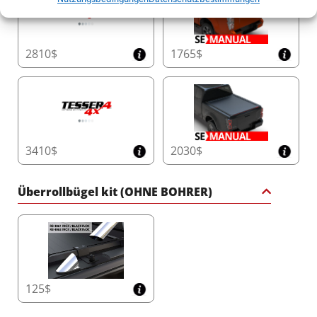
2810$
1765$
3410$
2030$
Überrollbügel kit (OHNE BOHRER)
125$