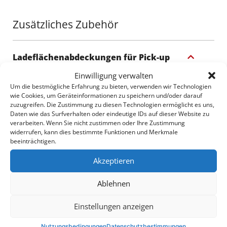
Beschichtung dauerhafte Widerstandsfähigkeit. Das
Engagement von Neokem für Qualität und
Zusätzliches Zubehör
Umweltstandards gewährleistet, dass diese
Beschichtung den ISO 9001:2015- und ISO
14001:2015-Zertifizierungen entspricht, was Ihnen ein
Ladeflächenabdeckungen für Pick-up
Produkt bietet, das der Zeit und den Elementen
standhält.
Einwilligung verwalten
Um die bestmögliche Erfahrung zu bieten, verwenden wir Technologien
wie Cookies, um Geräteinformationen zu speichern und/oder darauf
Verwandeln Sie Ihren Truck mit dem sportlichen
zuzugreifen. Die Zustimmung zu diesen Technologien ermöglicht es uns,
schwarzen Matt-Rollbügel von Tessera4x4 – ein
Daten wie das Surfverhalten oder eindeutige IDs auf dieser Website zu
verarbeiten. Wenn Sie nicht zustimmen oder Ihre Zustimmung
Ausdruck von Stärke, Sicherheit und Raffinesse für
2250$
2540$
widerrufen, kann dies bestimmte Funktionen und Merkmale
Ihren 4x4.
beeinträchtigen.
Akzeptieren
Ablehnen
3140$
2520$
Einstellungen anzeigen
Nutzungsbedingungen
Datenschutzbestimmungen