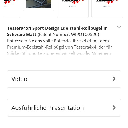
Tessera4x4 Sport Design Edelstahl-Rollbügel in
Schwarz Matt
(Patent Number: WIPO100520)
Entfesseln Sie das volle Potenzial Ihres 4x4 mit dem
Premium-Edelstahl-Rollbügel von Tessera4x4, der für
Stärke, Stil und Leistung entwickelt wurde. Mit einem
sportlich inspirierten, markanten Design ist dieser
Rollbügel für diejenigen gemacht, die mehr von ihrem
Offroad-Equipment verlangen.
Video
Wichtige Merkmale:
•
Langlebige Edelstahlkonstruktion:
Gefertigt aus
Ø65mm Edelstahlrohren, ist dieser Rollbügel darauf
ausgelegt, schwierigen Bedingungen standzuhalten
und bietet dabei ein schlankes, modernes
Ausführliche Präsentation
Erscheinungsbild.
•
Präzise Anpassungsfähigkeit:
Unser innovativer,
unabhängiger Entwurf passt sich perfekt den