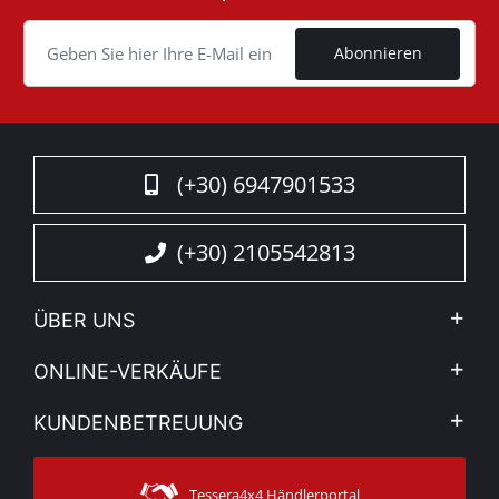
Cookie
Abonnieren
(+30) 6947901533
(+30) 2105542813
ÜBER UNS
Firma
ONLINE-VERKÄUFE
Allgemeine Geschäftsbedingungen
Mein Konto
KUNDENBETREUUNG
Sehen Sie unsere Nachrichten
Zahlungsarten
Sitemap
Kontakt
Versandarten
Tessera4x4 Händlerportal
Kundendienst