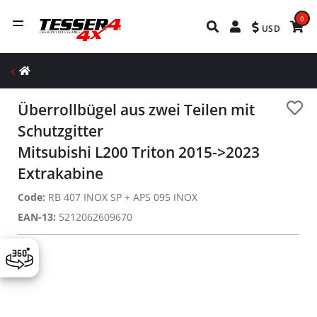
0
USD
Überrollbügel aus zwei Teilen mit
Schutzgitter
Mitsubishi L200 Triton 2015->2023
Extrakabine
Code:
RB 407 INOX SP + APS 095 INOX
EAN-13:
5212062609670