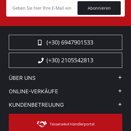
Abonnieren
(+30) 6947901533
(+30) 2105542813
ÜBER UNS
Firma
ONLINE-VERKÄUFE
Allgemeine Geschäftsbedingungen
Mein Konto
KUNDENBETREUUNG
Sehen Sie unsere Nachrichten
Zahlungsarten
Sitemap
Kontakt
Versandarten
Tessera4x4 Händlerportal
Kundendienst
Garantie