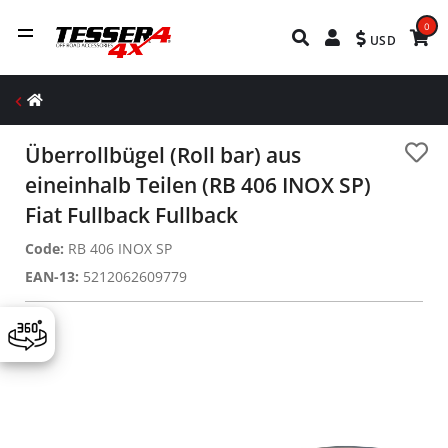
0
USD
Überrollbügel (Roll bar) aus
eineinhalb Teilen (RB 406 INOX SP)
Fiat Fullback Fullback
Code:
RB 406 INOX SP
EAN-13:
5212062609779