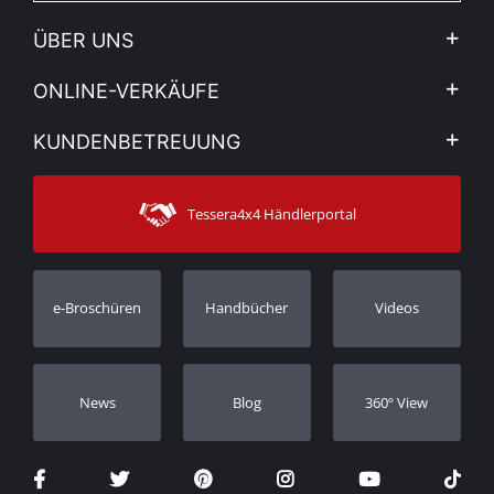
ÜBER UNS
Firma
ONLINE-VERKÄUFE
Allgemeine Geschäftsbedingungen
Mein Konto
KUNDENBETREUUNG
Sehen Sie unsere Nachrichten
Zahlungsarten
Sitemap
Kontakt
Versandarten
Tessera4x4 Händlerportal
Kundendienst
Garantie
Bestellung verfolgen
Garantie Registrierung
e-Broschüren
Handbücher
Videos
Händler
Νews
Blog
360º View