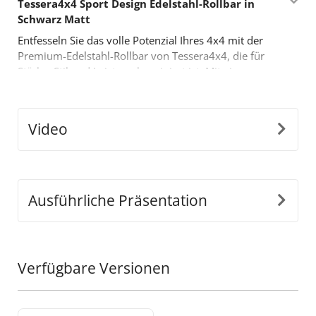
Tessera4x4 Sport Design Edelstahl-Rollbar in
Schwarz Matt
Entfesseln Sie das volle Potenzial Ihres 4x4 mit der
Premium-Edelstahl-Rollbar von Tessera4x4, die für
Stärke, Stil und Leistung konzipiert ist. Mit einem
mutigen, sportlich inspirierten Design ist diese Rollbar
mit zwei Stützen für diejenigen gebaut, die mehr von
ihrem Offroad-Equipment verlangen.
Video
Hauptmerkmale:
•
Langlebige Edelstahl-Konstruktion:
Hergestellt
aus Ø65 mm Edelstahlrohren, ist diese Rollbar so
konstruiert, dass sie harten Bedingungen standhält
Ausführliche Präsentation
und gleichzeitig einen eleganten, modernen Look
bietet.
•
Präzise Anpassungsfähigkeit:
Unser innovatives
abnehmbares Design passt sich perfekt den
Verfügbare Versionen
Abmessungen der Ladefläche Ihres Fahrzeugs an und
gewährleistet eine nahtlose, sichere Installation.
•
Einschichtige Stützstruktur:
Um schweren Lasten