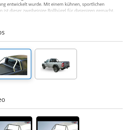
ung entwickelt wurde. Mit einem kühnen, sportlichen
n ist dieser zweibeinige Rollbügel für diejenigen gemacht,
ehr von ihrem Offroad-Equipment erwarten.
tige Merkmale:
os
uste Edelstahlkonstruktion:
Hergestellt aus Ø65 mm
tahlrohren, ist dieser Rollbügel dafür ausgelegt, harten
gungen standzuhalten und bietet dabei ein elegantes,
rnes Aussehen.
zise Anpassungsfähigkeit:
Unser innovatives,
mbares Design passt sich perfekt den Abmessungen der
läche Ihres Trucks an und ermöglicht eine nahtlose,
re Montage.
teilige Stützkonstruktion:
Entwickelt, um hohe Lasten zu
n; die Beine sind zu einem einzigen Stück verschmolzen,
nvergleichliche Stärke und Haltbarkeit bei hoher
eo
tung gewährleistet.
patibilität mit Nebelscheinwerfern:
Ausgestattet mit
 maßgeschneiderten Edelstahlplatte, die zusätzliche
chtung unterstützt und eine verbesserte Sichtbarkeit bei
 Abenteuer sicherstellt.