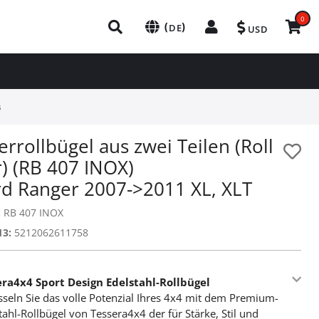
0
(
)
DE
USD
s
rrollbügel aus zwei Teilen (Roll
) (RB 407 INOX)
rd Ranger 2007->2011 XL, XLT
:
RB 407 INOX
13:
5212062611758
era4x4 Sport Design Edelstahl-Rollbügel
sseln Sie das volle Potenzial Ihres 4x4 mit dem Premium-
tahl-Rollbügel von Tessera4x4 der für Stärke, Stil und