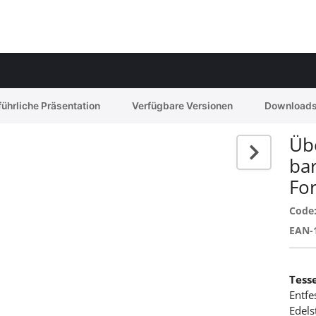
ührliche Präsentation
Verfügbare Versionen
Download
Übe
bar
Fo
Code
EAN-
Tess
Entfe
Edels