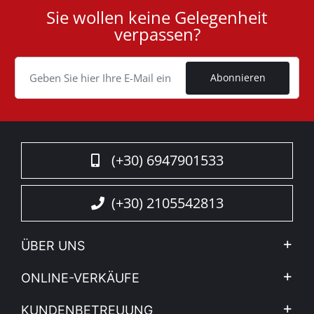
Sie wollen keine Gelegenheit
User
verpassen?
ID
Cookie
Abonnieren
(+30) 6947901533
(+30) 2105542813
ÜBER UNS
Firma
ONLINE-VERKÄUFE
Allgemeine Geschäftsbedingungen
Mein Konto
KUNDENBETREUUNG
Sehen Sie unsere Nachrichten