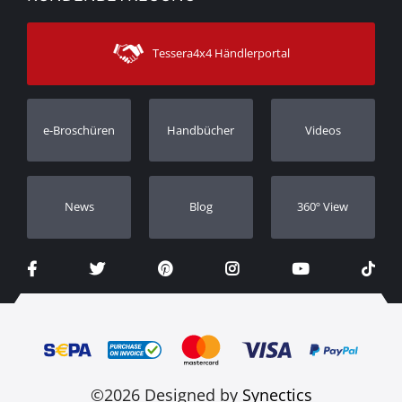
Zahlungsarten
Sitemap
Kontakt
Versandarten
Tessera4x4 Händlerportal
Kundendienst
Garantie
Bestellung verfolgen
Garantie Registrierung
e-Broschüren
Handbücher
Videos
Händler
Νews
Blog
360º View
©2026 Designed by
Synectics