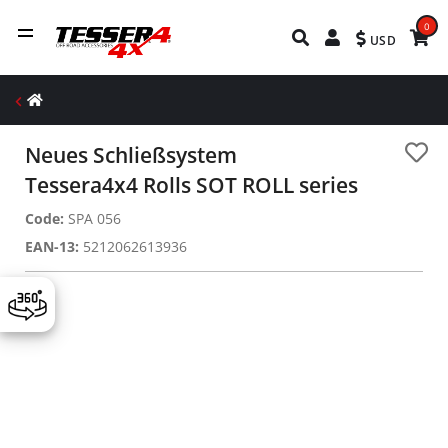
0
USD
Neues Schließsystem
Tessera4x4 Rolls SOT ROLL series
Code:
SPA 056
EAN-13:
5212062613936