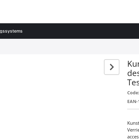
ungssystems
Kun
de
Te
Code
EAN-
Kunst
Verri
acces