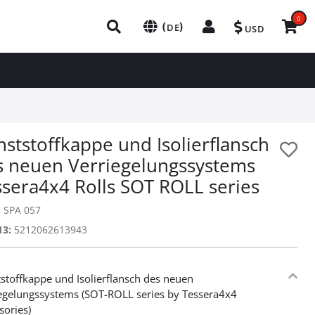
0
(
)
DE
USD
ststoffkappe und Isolierflansch
s neuen Verriegelungssystems
ssera4x4 Rolls SOT ROLL series
:
SPA 057
13:
5212062613943
stoffkappe und Isolierflansch des neuen
egelungssystems (SOT-ROLL series by Tessera4x4
sories)