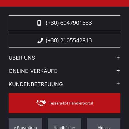
(+30) 6947901533
(+30) 2105542813
ÜBER UNS
Firma
ONLINE-VERKÄUFE
Allgemeine Geschäftsbedingungen
Mein Konto
KUNDENBETREUUNG
Sehen Sie unsere Nachrichten
Zahlungsarten
Sitemap
Kontakt
Versandarten
Tessera4x4 Händlerportal
Kundendienst
Garantie
Bestellung verfolgen
Garantie Registrierung
e-Broschüren
Handbücher
Videos