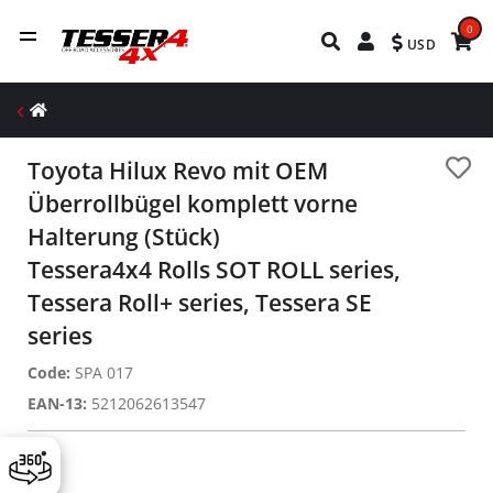
0
USD
Toyota Hilux Revo mit OEM
Überrollbügel komplett vorne
Halterung (Stück)
Tessera4x4 Rolls SOT ROLL series,
Tessera Roll+ series, Tessera SE
series
Code:
SPA 017
EAN-13:
5212062613547