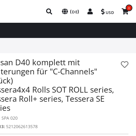
0
(
)
DE
USD
ssan D40 komplett mit
lterungen für "C-Channels"
ück)
sera4x4 Rolls SOT ROLL series,
sera Roll+ series, Tessera SE
ies
:
SPA 020
13:
5212062613578