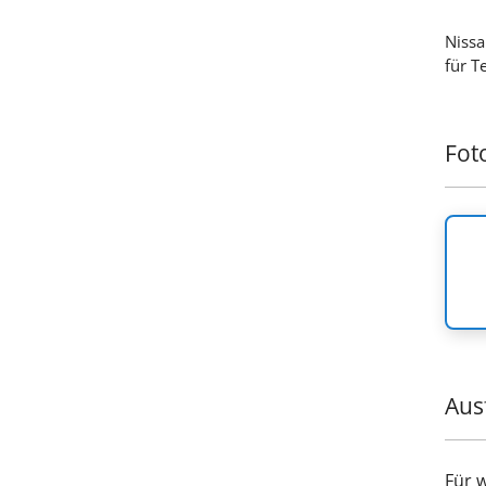
Nissa
für T
Fot
Aus
Für 