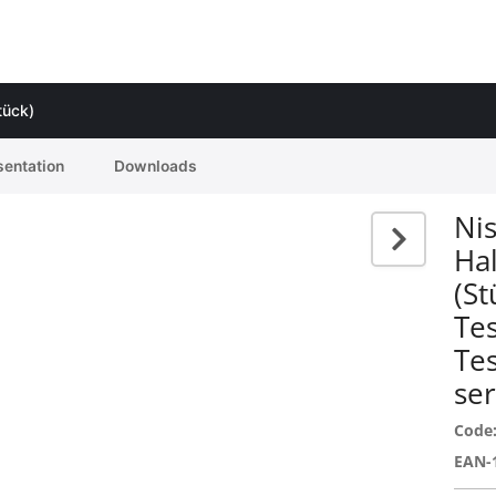
tück)
sentation
Downloads
Ni
Ha
(St
Tes
Tes
ser
Code
EAN-