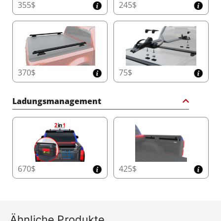
355$
245$
370$
75$
Ladungsmanagement
670$
425$
Ähnliche Produkte