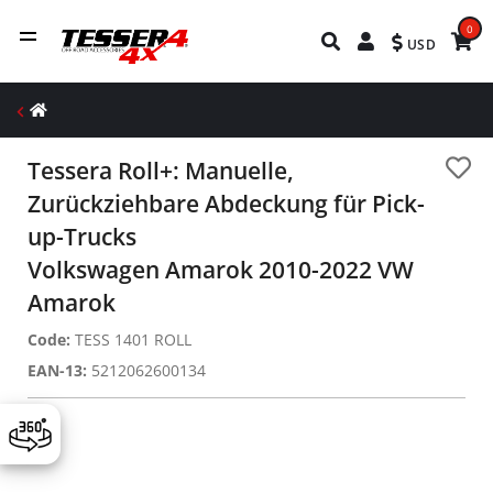
0
USD
Tessera Roll+: Manuelle,
Zurückziehbare Abdeckung für Pick-
up-Trucks
Volkswagen Amarok 2010-2022 VW
Amarok
Code:
TESS 1401 ROLL
EAN-13:
5212062600134