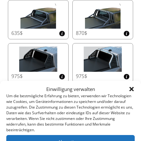
einfache Integration von Überrollbügeln und
Handläufen für erweiterte Funktionalität.
T-Slot-Zubehörsystem ohne Bohren
635$
870$
Erweitern Sie die Möglichkeiten Ihres Pickups mit der
integrierten T-Slot-Funktion. Montieren Sie Racks,
Querträger und andere Zubehörteile ohne Bohren und
profitieren Sie von einer vielseitigen und
benutzerfreundlichen Lösung.
975$
975$
Rüsten Sie Heute auf das Tessera Roll+ um
Einwilligung verwalten
Überrollbügel kit (OHNE BOHRER)
Um die bestmögliche Erfahrung zu bieten, verwenden wir Technologien
wie Cookies, um Geräteinformationen zu speichern und/oder darauf
Entdecken Sie die perfekte Kombination aus
zuzugreifen. Die Zustimmung zu diesen Technologien ermöglicht es uns,
erstklassiger Haltbarkeit, unübertroffener Sicherheit
Daten wie das Surfverhalten oder eindeutige IDs auf dieser Website zu
verarbeiten. Wenn Sie nicht zustimmen oder Ihre Zustimmung
und fortschrittlichem Komfort für Ihren Pickup.
widerrufen, kann dies bestimmte Funktionen und Merkmale
Wählen Sie Tessera Roll+ – wo Innovation auf
beeinträchtigen.
Funktionalität in der globalen 4x4-Industrie trifft.
125$
125$