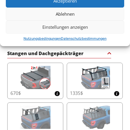
Akzeptieren
Lies mehr
Ablehnen
Einstellungen anzeigen
125$
125$
Nutzungsbedingungen
Datenschutzbestimmungen
Stangen und Dachgepäckträger
670$
1335$