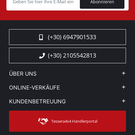
Abonnieren
(+30) 6947901533
(+30) 2105542813
ÜBER UNS
Firma
ONLINE-VERKÄUFE
Allgemeine Geschäftsbedingungen
Mein Konto
KUNDENBETREUUNG
Sehen Sie unsere Nachrichten
Zahlungsarten
Sitemap
Kontakt
Versandarten
Tessera4x4 Händlerportal
Kundendienst
Garantie
Bestellung verfolgen