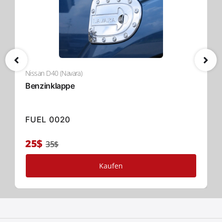
Nissan D40 (Navara)
Benzinklappe
FUEL 0020
25$
35$
Kaufen