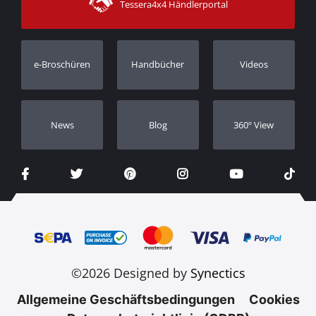
Tessera4x4 Händlerportal
Kundendienst
Garantie
Bestellung verfolgen
Garantie Registrierung
e-Broschüren
Handbücher
Videos
Händler
Νews
Blog
360º View
©2026 Designed by
Synectics
Allgemeine Geschäftsbedingungen
Cookies