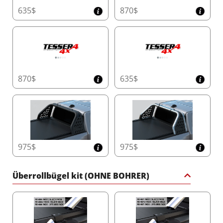
Ladefläche bei jeder Witterung.
635$
870$
Kompakter Rollkasten für maximalen
Ladeflächenplatz
Maximieren Sie die Kapazität Ihrer Ladefläche mit den
kleinsten Rollkastendimensionen auf dem Markt:
Doppelkabine
: 20 cm x 23 cm (H x B)
Einzelkabine/Space Cab & amerikanische
870$
635$
Modelle
: 26 cm x 30 cm (H x B)
Dieses innovative Design optimiert Länge und Höhe,
um mehr Stauraum zu bieten, ohne die Haltbarkeit zu
beeinträchtigen.
Praktische Rollkasten-Abdeckung mit leichtem
Zugang
975$
975$
Wartungsarbeiten können mühelos durchgeführt
werden, dank der speziell entwickelten Rollkasten-
Überrollbügel kit (OHNE BOHRER)
Abdeckung, die schnellen und einfachen Zugang zum
Tessera SE bietet und so einen reibungslosen Betrieb
und Langlebigkeit gewährleistet.
Verbesserte Aerodynamik für bessere
Kraftstoffeffizienz