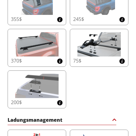
355$
245$
370$
75$
200$
Ladungsmanagement