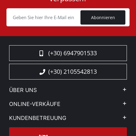
Cookie
Abonnieren
(+30) 6947901533
(+30) 2105542813
ÜBER UNS
Firma
ONLINE-VERKÄUFE
Allgemeine Geschäftsbedingungen
Mein Konto
KUNDENBETREUUNG
Sehen Sie unsere Nachrichten
Zahlungsarten
Sitemap
Kontakt
Versandarten