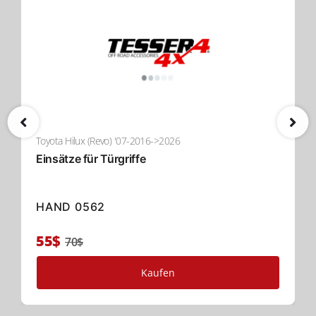
Toyota Hilux (Revo) '07-2016->2026
Einsätze für Türgriffe
HAND 0562
55$
70$
Kaufen