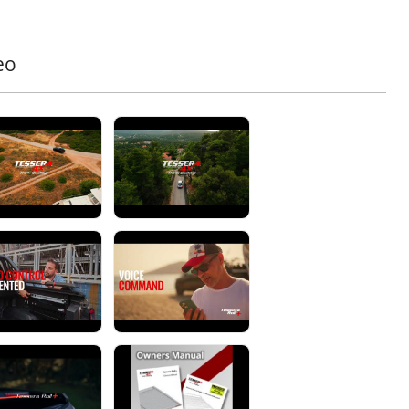
Betriebsmodi:
• Fernbedienung
• Mobile App Tessera Roll+
eo
• Sprachbefehle
• Ein-Knopf-Bedienung für die hintere Lamelle
Fortschrittliche Integrierte LED-Beleuchtung
Verbessern Sie Sicht und Sicherheit mit dem innovativen
eingebauten elektrischen System des Tessera Roll+. Die
rote LED-Leiste dient als Bremslicht, Warnblinkleuchte,
Abblendlicht und Hindernisindikator. Die dynamische
weiße LED-Leiste über die gesamte Länge, einzigartig
auf der beweglichen Endlamelle positioniert, bewegt sich
nahtlos mit der Abdeckung und sorgt für eine
gleichmäßige und vollständige Beleuchtung der
Ladefläche bei Nacht, selbst bei voller Beladung.
Erweiterte Mobile App-Integration mit
Zukunftssicheren Updates
Übernehmen Sie die volle Kontrolle über Ihr Tessera
Roll+ mit der intuitiven mobilen App. Genießen Sie