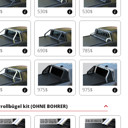
einen reibungslosen Betrieb und Langlebigkeit
gewährleistet.
0$
530$
530$
Hochwertige Handgefertigte Seitenschienen
Gefertigt aus 5 mm dicken, präzisionsgefertigten
Seitenschienen, garantiert das Tessera Roll+ überlegene
strukturelle Unterstützung, wetterfeste Isolierung und
eine einfache Integration mit Überrollbügeln und
0$
690$
785$
Handläufen.
T-Slot-Zubehörsystem ohne Bohren
Befestigen Sie mühelos Überrollbügel, Racks, Querträger
und mehr mit dem T-Slot-System, das für eine
benutzerfreundliche und bohrfreie Installation ausgelegt
ist. Erweitern Sie die Funktionalität Ihres Pickups ohne
0$
975$
975$
Kompromisse.
rollbügel kit (OHNE BOHRER)
ade zum Elektrischen Tessera Roll+