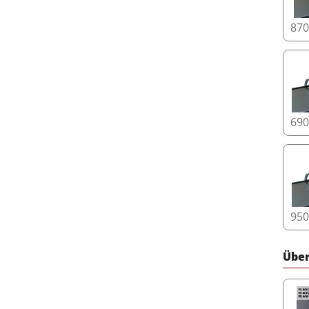
87
69
95
Über
Upgr