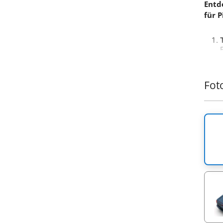
Entd
für 
Fot