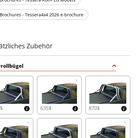
Halten Sie Ihre Ladefläche trocken und funktionsfähig mit
dem Doppeldrainagesystem Φ20. Mit Anti-Blatt-
Brochures - Tessera4x4 2026 e-brochure
Technologie und doppelten Überlaufkanälen
ausgestattet, bewältigt es bis zu 60 Liter pro Minute und
sorgt auch bei extremen Wetterbedingungen für
zuverlässige Leistung.
ätzliches Zubehör
Kompaktes und Platzsparendes Behälterdesign
Maximieren Sie die Kapazität Ihrer Ladefläche mit den
marktführenden kompakten Behälterabmessungen des
rollbügel
Tessera Roll+:
• Doppelkabine: 20 cm x 23 cm (H x B)
• Einzel-/Space-Kabine und amerikanische Modelle: 26
cm x 30 cm (H x B)
Dieses innovative Design bietet mehr nutzbaren
Stauraum, ohne die Haltbarkeit zu beeinträchtigen.
5$
635$
870$
Einfach zugängliche Behälterabdeckung
Warten Sie Ihr System mühelos mit der speziell
entwickelten Behälterabdeckung, die schnellen und
unkomplizierten Zugang zum Tessera Roll+ bietet und so