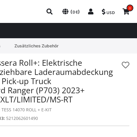
0
(
)
DE
USD
s
Zusätzliches Zubehör
sera Roll+: Elektrische
nziehbare Laderaumabdeckung
 Pick-up Truck
rd Ranger (P703) 2023+
/XLT/LIMITED/MS-RT
:
TESS 14070 ROLL + E-KIT
13:
5212062601490