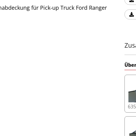
Zus
Über
63