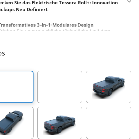
ecken Sie das Elektrische Tessera Roll+: Innovation
Pickups Neu Definiert
Transformatives 3-in-1-Modulares Design
Erleben Sie unvergleichliche Vielseitigkeit mit dem
elektrischen Tessera Roll+, der einzigen Rollabdeckung
auf dem Markt, die nahtlos zwischen manuellen,
federunterstützten und elektrischen Modi wechselt – und
os
zurück – ohne das gesamte System austauschen zu
müssen. Installieren Sie einfach unser universelles E-Kit,
um ein neues Maß an Praktikabilität und Anpassung
freizuschalten und einen neuen Standard in der globalen
4x4-Industrie zu setzen.
Intelligente Steuerplatine mit KI
Willkommen in der Zukunft der Rollabdeckungen mit der
KI-gesteuerten Steuerplatine von Tessera. Dieses
fortschrittliche System bietet Funktionen wie Auto-
Kalibrierung und proaktive Wartungsbenachrichtigungen
in Echtzeit – sei es Wasserblockade im Behälter,
Schmierbedarf der Seitenschienen oder Diagnosen von
Verkabelung und Motor. Wählen Sie aus vier praktischen