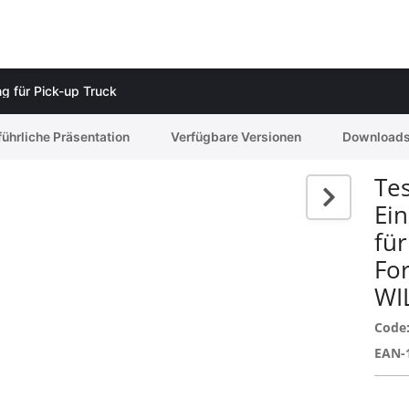
g für Pick-up Truck
ührliche Präsentation
Verfügbare Versionen
Download
Tes
Ei
für
Fo
WI
Code
EAN-