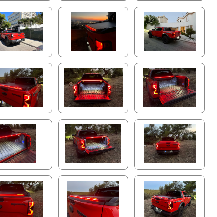
Betriebsmodi:
• Fernbedienung
• Mobile App Tessera Roll+
• Sprachbefehle
• Ein-Knopf-Bedienung für die hintere Lamelle
Fortschrittliche Integrierte LED-Beleuchtung
Verbessern Sie Sicht und Sicherheit mit dem innovativen
eingebauten elektrischen System des Tessera Roll+. Die
rote LED-Leiste dient als Bremslicht, Warnblinkleuchte,
Abblendlicht und Hindernisindikator. Die dynamische
weiße LED-Leiste über die gesamte Länge, einzigartig
auf der beweglichen Endlamelle positioniert, bewegt sich
nahtlos mit der Abdeckung und sorgt für eine
gleichmäßige und vollständige Beleuchtung der
Ladefläche bei Nacht, selbst bei voller Beladung.
Erweiterte Mobile App-Integration mit
Zukunftssicheren Updates
Übernehmen Sie die volle Kontrolle über Ihr Tessera
Roll+ mit der intuitiven mobilen App. Genießen Sie