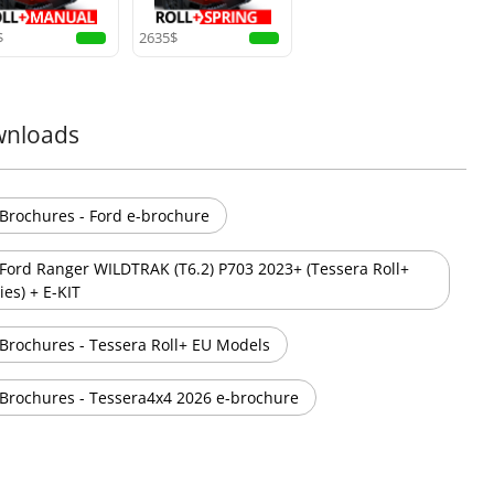
eßen Sie sich der Revolution an und verwandeln Sie Ihren
p mit erstklassiger Haltbarkeit, fortschrittlicher
$
2635$
ologie und unschlagbarer Sicherheit. Das elektrische
ra Roll+ ist nicht nur eine Abdeckung – es ist ein Upgrade
 Lebensstils.
 mehr
nloads
Brochures - Ford e-brochure
Ford Ranger WILDTRAK (T6.2) P703 2023+ (Tessera Roll+
ies) + E-KIT
Brochures - Tessera Roll+ EU Models
Brochures - Tessera4x4 2026 e-brochure