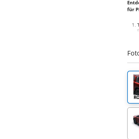
Entd
für 
Fot