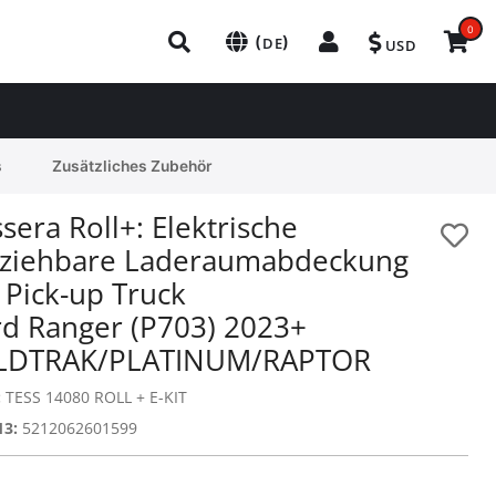
0
(
)
DE
USD
s
Zusätzliches Zubehör
sera Roll+: Elektrische
nziehbare Laderaumabdeckung
 Pick-up Truck
rd Ranger (P703) 2023+
LDTRAK/PLATINUM/RAPTOR
:
TESS 14080 ROLL + E-KIT
13:
5212062601599