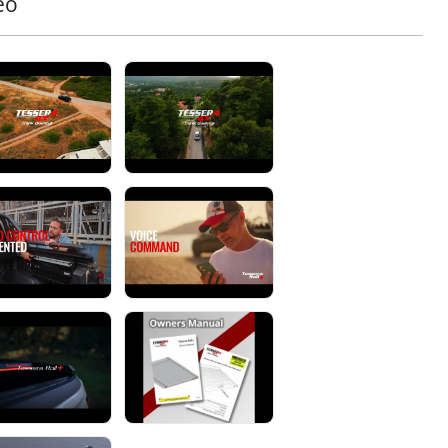
eo
Halten Sie Ihre Ladefläche trocken und funktionsfähig mit
dem Doppeldrainagesystem Φ20. Mit Anti-Blatt-
Technologie und doppelten Überlaufkanälen
ausgestattet, bewältigt es bis zu 60 Liter pro Minute und
sorgt auch bei extremen Wetterbedingungen für
zuverlässige Leistung.
Kompaktes und Platzsparendes Behälterdesign
Maximieren Sie die Kapazität Ihrer Ladefläche mit den
marktführenden kompakten Behälterabmessungen des
Tessera Roll+:
• Doppelkabine: 20 cm x 23 cm (H x B)
• Einzel-/Space-Kabine und amerikanische Modelle: 26
cm x 30 cm (H x B)
Dieses innovative Design bietet mehr nutzbaren
Stauraum, ohne die Haltbarkeit zu beeinträchtigen.
Einfach zugängliche Behälterabdeckung
Warten Sie Ihr System mühelos mit der speziell
entwickelten Behälterabdeckung, die schnellen und
unkomplizierten Zugang zum Tessera Roll+ bietet und so