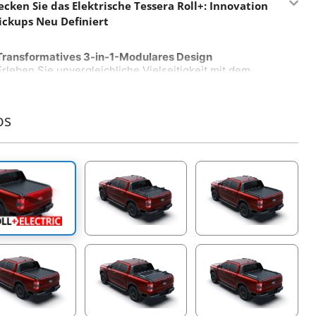
ecken Sie das Elektrische Tessera Roll+: Innovation
Pickups Neu Definiert
Transformatives 3-in-1-Modulares Design
Erleben Sie unvergleichliche Vielseitigkeit mit dem
elektrischen Tessera Roll+, der einzigen Rollabdeckung
auf dem Markt, die nahtlos zwischen manuellen,
federunterstützten und elektrischen Modi wechselt – und
os
zurück – ohne das gesamte System austauschen zu
müssen. Installieren Sie einfach unser universelles E-Kit,
um ein neues Maß an Praktikabilität und Anpassung
freizuschalten und einen neuen Standard in der globalen
4x4-Industrie zu setzen.
Intelligente Steuerplatine mit KI
Willkommen in der Zukunft der Rollabdeckungen mit der
KI-gesteuerten Steuerplatine von Tessera. Dieses
fortschrittliche System bietet Funktionen wie Auto-
Kalibrierung und proaktive Wartungsbenachrichtigungen
in Echtzeit – sei es Wasserblockade im Behälter,
Schmierbedarf der Seitenschienen oder Diagnosen von
Verkabelung und Motor. Wählen Sie aus vier praktischen