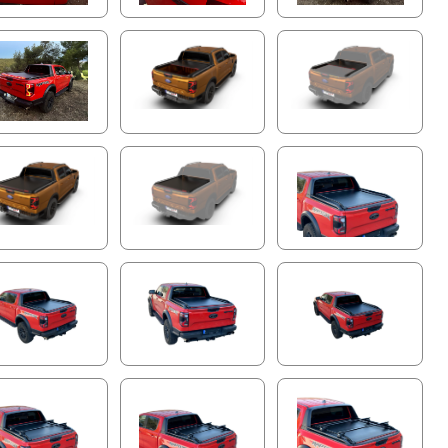
Echtzeit-Animationen Ihres Fahrzeugs, verwalten Sie
mehrere Tessera Roll+-Einheiten in Ihrer Flotte, passen
Sie LED-Lichteinstellungen an, überwachen Sie
Betriebszyklen, koppeln Sie neue Fernbedienungen und
greifen Sie auf detaillierte Schritt-für-Schritt-
Anleitungen zu – alles in Ihrer Hand. Bleiben Sie mit
nahtlosen Firmware-Updates über die KI-Platine stets
auf dem neuesten Stand, damit Ihr Tessera Roll+ immer
die neuesten Funktionen bietet, genau wie Ihr
Smartphone.
Einzigartige Backup-Funktionalität
Das Tessera Roll+ ist die einzige Rollabdeckung in der
4x4-Industrie, die bei einem Motorausfall innerhalb einer
Minute auf eine vollständig funktionale manuelle Version
umgestellt werden kann. Dies gewährleistet eine
kontinuierliche Nutzung, während auf Ersatzteile
gewartet wird, und eliminiert Ausfallzeiten und
Unannehmlichkeiten.
Im manuellen Modus bietet das Tessera Roll+
außergewöhnliche Sicherheit dank seines Aluminium-
Zahnschloss-Systems. Der benutzerfreundliche
Freigabemechanismus mit Riemen oder Griff sorgt für