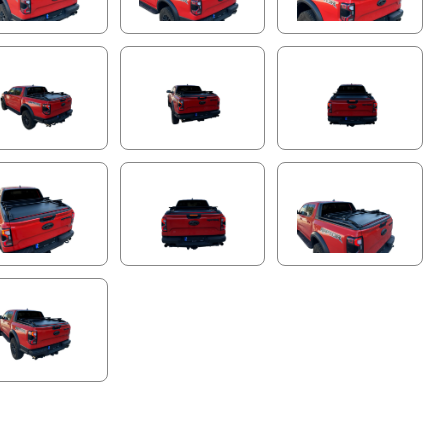
einen reibungslosen Betrieb bei jedem Wetter, von
eisiger Kälte bis hin zu sengender Hitze.
Verbesserte Sicherheit mit Hinderniserkennung in
Echtzeit
Schützen Sie, was Ihnen am wichtigsten ist, mit
physischen Sensoren, die in die hintere Lamelle
integriert sind. Im Gegensatz zu herkömmlichen
Systemen erkennen diese Sensoren Hindernisse sofort
und bieten zusätzlichen Schutz für Kinder, Haustiere und
empfindliche Ladungen.
Verstärkte Sicherheitslamellen für Ultimative
Haltbarkeit
Das Tessera Roll+ verfügt über schnittfeste
Aluminiumlamellen für 100 % Ladesicherheit. Mit Gummi
verstärkt, bieten diese Lamellen eine hervorragende
Isolierung und schützen Ihre Ladung vor
Witterungseinflüssen und äußeren Schäden.
Doppeldrainagesystem mit Anti-Blatt-Technologie