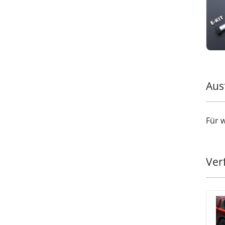
Aus
Für 
Ver
Upgr