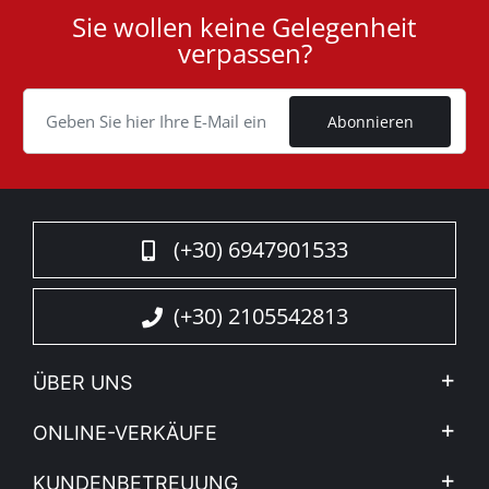
Sie wollen keine Gelegenheit
User
verpassen?
ID
Cookie
Abonnieren
(+30) 6947901533
(+30) 2105542813
ÜBER UNS
Firma
ONLINE-VERKÄUFE
Allgemeine Geschäftsbedingungen
Mein Konto
KUNDENBETREUUNG
Sehen Sie unsere Nachrichten