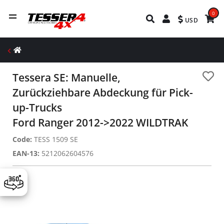
0
USD
Tessera SE: Manuelle,
Zurückziehbare Abdeckung für Pick-
up-Trucks
Ford Ranger 2012->2022 WILDTRAK
Code:
TESS 1509 SE
EAN-13:
5212062604576