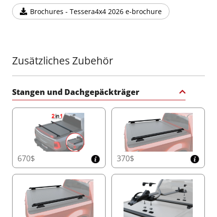
bei voller Beladung.
Brochures - Tessera4x4 2026 e-brochure
Erweiterte Mobile App-Integration mit
Zukunftssicheren Updates
Übernehmen Sie die volle Kontrolle über Ihr
Zusätzliches Zubehör
Tessera Roll+ mit der intuitiven mobilen App.
Genießen Sie Echtzeit-Animationen Ihres
Fahrzeugs, verwalten Sie mehrere Tessera
Roll+-Einheiten in Ihrer Flotte, passen Sie LED-
Stangen und Dachgepäckträger
Lichteinstellungen an, überwachen Sie
Betriebszyklen, koppeln Sie neue
Fernbedienungen und greifen Sie auf detaillierte
Schritt-für-Schritt-Anleitungen zu – alles in Ihrer
Hand. Bleiben Sie mit nahtlosen Firmware-
Updates über die KI-Platine stets auf dem
neuesten Stand, damit Ihr Tessera Roll+ immer
670$
370$
die neuesten Funktionen bietet, genau wie Ihr
Smartphone.
Einzigartige Backup-Funktionalität
Das Tessera Roll+ ist die einzige Rollabdeckung