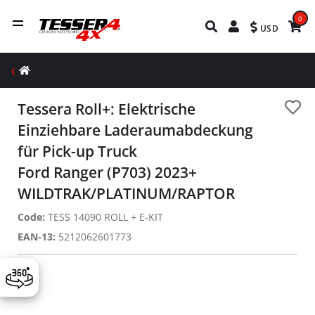
0
USD
Tessera Roll+: Elektrische
Einziehbare Laderaumabdeckung
für Pick-up Truck
Ford Ranger (P703) 2023+
WILDTRAK/PLATINUM/RAPTOR
Code:
TESS 14090 ROLL + E-KIT
EAN-13:
5212062601773