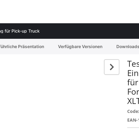
g für Pick-up Truck
ührliche Präsentation
Verfügbare Versionen
Download
Tes
Ei
für
Fo
XL
Code
EAN-