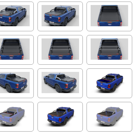
Betriebsmodi:
• Fernbedienung
• Mobile App Tessera Roll+
• Sprachbefehle
• Ein-Knopf-Bedienung für die hintere Lamelle
Fortschrittliche Integrierte LED-Beleuchtung
Verbessern Sie Sicht und Sicherheit mit dem innovativen
eingebauten elektrischen System des Tessera Roll+. Die
rote LED-Leiste dient als Bremslicht, Warnblinkleuchte,
Abblendlicht und Hindernisindikator. Die dynamische
weiße LED-Leiste über die gesamte Länge, einzigartig
auf der beweglichen Endlamelle positioniert, bewegt sich
nahtlos mit der Abdeckung und sorgt für eine
gleichmäßige und vollständige Beleuchtung der
Ladefläche bei Nacht, selbst bei voller Beladung.
Erweiterte Mobile App-Integration mit
Zukunftssicheren Updates
Übernehmen Sie die volle Kontrolle über Ihr Tessera
Roll+ mit der intuitiven mobilen App. Genießen Sie