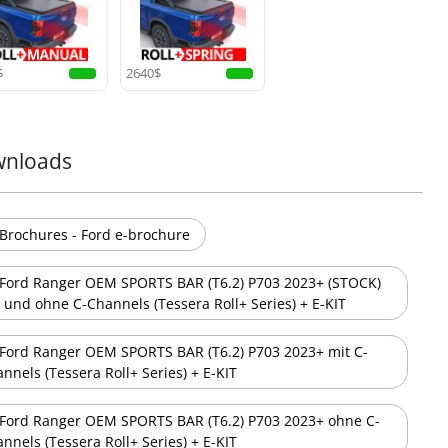
Halten Sie Ihre Ladefläche trocken und funktionsfähig mit
dem Doppeldrainagesystem Φ20. Mit Anti-Blatt-
Technologie und doppelten Überlaufkanälen
$
2640$
ausgestattet, bewältigt es bis zu 60 Liter pro Minute und
sorgt auch bei extremen Wetterbedingungen für
zuverlässige Leistung.
nloads
Kompaktes und Platzsparendes Behälterdesign
Maximieren Sie die Kapazität Ihrer Ladefläche mit den
marktführenden kompakten Behälterabmessungen des
Tessera Roll+:
Brochures - Ford e-brochure
• Doppelkabine: 20 cm x 23 cm (H x B)
• Einzel-/Space-Kabine und amerikanische Modelle: 26
Ford Ranger OEM SPORTS BAR (T6.2) P703 2023+ (STOCK)
cm x 30 cm (H x B)
Dieses innovative Design bietet mehr nutzbaren
 und ohne C-Channels (Tessera Roll+ Series) + E-KIT
Stauraum, ohne die Haltbarkeit zu beeinträchtigen.
Ford Ranger OEM SPORTS BAR (T6.2) P703 2023+ mit C-
nnels (Tessera Roll+ Series) + E-KIT
Einfach zugängliche Behälterabdeckung
Warten Sie Ihr System mühelos mit der speziell
entwickelten Behälterabdeckung, die schnellen und
Ford Ranger OEM SPORTS BAR (T6.2) P703 2023+ ohne C-
unkomplizierten Zugang zum Tessera Roll+ bietet und so
nnels (Tessera Roll+ Series) + E-KIT