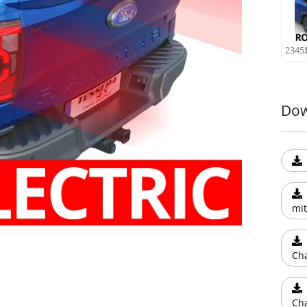
2345
Dow
mit
Cha
Cha