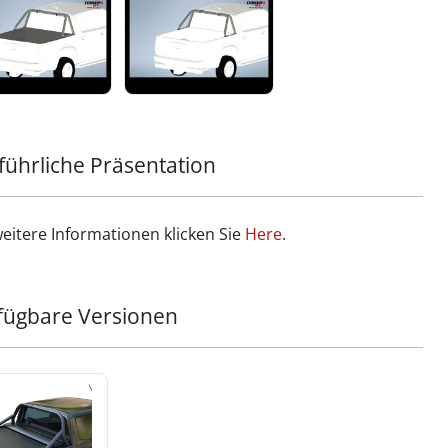
lässige Sicherheit und Stil zugleich.
 Sie Ihrem Offroad-Equipment ein weiteres
gewöhnliches Teil hinzu mit dieser Ergänzung zur
ra4x4-Serie, bekannt für hochwertige, langlebige und
te 4x4-Zubehörteile.
führliche Präsentation
weitere Informationen klicken Sie
Ηere
.
fügbare Versionen