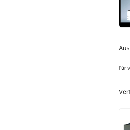
zuver
Fügen
außer
Tesse
robus
Aus
Für 
Ver