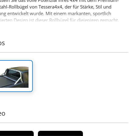
sseln Sie das volle Potenzial Ihres 4x4 mit dem Premium-
tahl-Rollbügel von Tessera4x4, der für Stärke, Stil und
ung entwickelt wurde. Mit einem markanten, sportlich
rierten Design ist dieser Rollbügel für diejenigen gemacht,
ehr von ihrem Offroad-Equipment erwarten.
tige Merkmale:
os
glebige Edelstahlkonstruktion:
Gefertigt aus Ø65mm
tahlrohren, ist dieser Rollbügel dafür ausgelegt, harten
gungen standzuhalten und bietet dabei ein schlankes,
nes Erscheinungsbild.
zise Anpassungsfähigkeit:
Unser innovativer,
ängiger Entwurf passt sich perfekt den Abmessungen der
läche Ihres Trucks an und gewährleistet eine nahtlose,
re Montage.
teilige Stützkonstruktion:
Entwickelt, um hohe Lasten zu
n; die Beine sind zu einem einzigen Stück verschmolzen
ieten so unvergleichliche Stärke und Haltbarkeit unter
eo
 Belastung.
öhte Sicherheit:
Entwickelt, um Ihre Kabine im Falle
 Überschlags zu schützen, bietet dieser Rollbügel