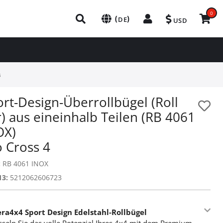
0
(
)
DE
USD
s
rt-Design-Überrollbügel (Roll
) aus eineinhalb Teilen (RB 4061
OX)
o Cross 4
:
RB 4061 INOX
13:
5212062606723
era4x4 Sport Design Edelstahl-Rollbügel