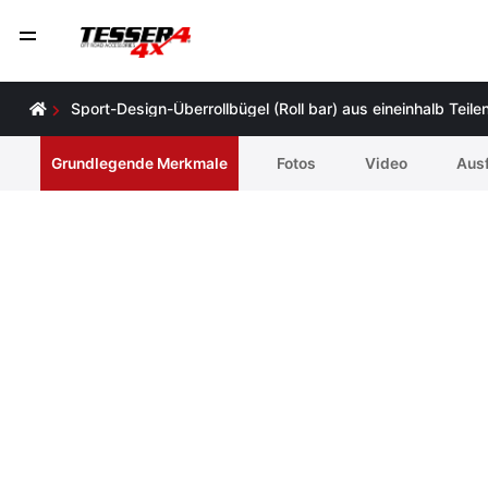
Sport-Design-Überrollbügel (Roll bar) aus eineinhalb Teil
Grundlegende Merkmale
Fotos
Video
Ausf