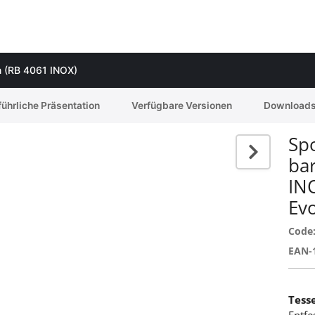
en (RB 4061 INOX)
ührliche Präsentation
Verfügbare Versionen
Download
Spo
bar
IN
Ev
Code
EAN-
Tess