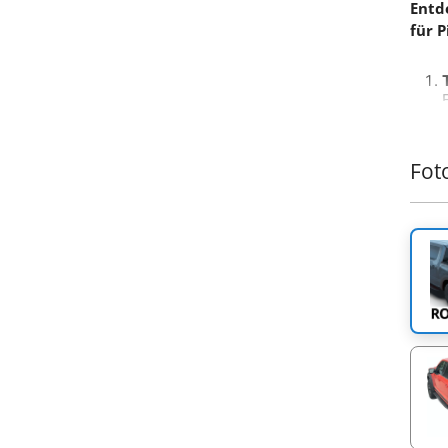
Entd
für 
Fot