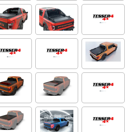
Betriebsmodi:
• Fernbedienung
• Mobile App Tessera Roll+
• Sprachbefehle
• Ein-Knopf-Bedienung für die hintere Lamelle
Fortschrittliche Integrierte LED-Beleuchtung
Verbessern Sie Sicht und Sicherheit mit dem innovativen
eingebauten elektrischen System des Tessera Roll+. Die
rote LED-Leiste dient als Bremslicht, Warnblinkleuchte,
Abblendlicht und Hindernisindikator. Die dynamische
weiße LED-Leiste über die gesamte Länge, einzigartig
auf der beweglichen Endlamelle positioniert, bewegt sich
nahtlos mit der Abdeckung und sorgt für eine
gleichmäßige und vollständige Beleuchtung der
Ladefläche bei Nacht, selbst bei voller Beladung.
Erweiterte Mobile App-Integration mit
Zukunftssicheren Updates
Übernehmen Sie die volle Kontrolle über Ihr Tessera
Roll+ mit der intuitiven mobilen App. Genießen Sie