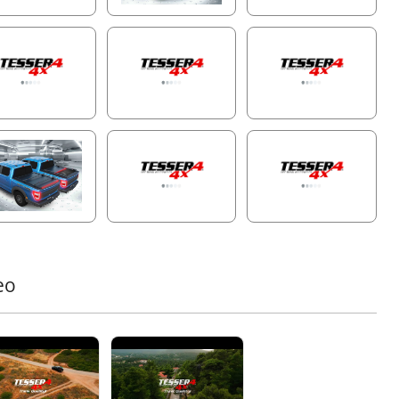
Echtzeit-Animationen Ihres Fahrzeugs, verwalten Sie
mehrere Tessera Roll+-Einheiten in Ihrer Flotte, passen
Sie LED-Lichteinstellungen an, überwachen Sie
Betriebszyklen, koppeln Sie neue Fernbedienungen und
greifen Sie auf detaillierte Schritt-für-Schritt-
Anleitungen zu – alles in Ihrer Hand. Bleiben Sie mit
nahtlosen Firmware-Updates über die KI-Platine stets
auf dem neuesten Stand, damit Ihr Tessera Roll+ immer
die neuesten Funktionen bietet, genau wie Ihr
Smartphone.
Einzigartige Backup-Funktionalität
Das Tessera Roll+ ist die einzige Rollabdeckung in der
4x4-Industrie, die bei einem Motorausfall innerhalb einer
Minute auf eine vollständig funktionale manuelle Version
umgestellt werden kann. Dies gewährleistet eine
eo
kontinuierliche Nutzung, während auf Ersatzteile
gewartet wird, und eliminiert Ausfallzeiten und
Unannehmlichkeiten.
Im manuellen Modus bietet das Tessera Roll+
außergewöhnliche Sicherheit dank seines Aluminium-
Zahnschloss-Systems. Der benutzerfreundliche
Freigabemechanismus mit Riemen oder Griff sorgt für