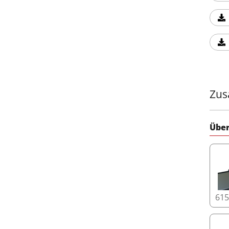
Zus
Über
61
Upgr