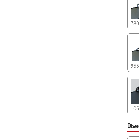
Schli
Picku
Techn
Tesse
78
Ihres
Lies
95
10
Über