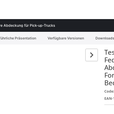
are Abdeckung für Pick-up-Trucks
ührliche Präsentation
Verfügbare Versionen
Download
Tes
Fe
Ab
Fo
Bed
Code
EAN-