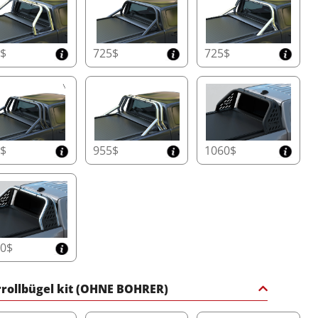
eßen Sie sich der Revolution an und verwandeln Sie Ihren
p mit erstklassiger Haltbarkeit, fortschrittlicher
ologie und unschlagbarer Sicherheit. Das elektrische
ra Roll+ ist nicht nur eine Abdeckung – es ist ein Upgrade
0$
725$
725$
 Lebensstils.
 mehr
5$
955$
1060$
60$
rollbügel kit (OHNE BOHRER)