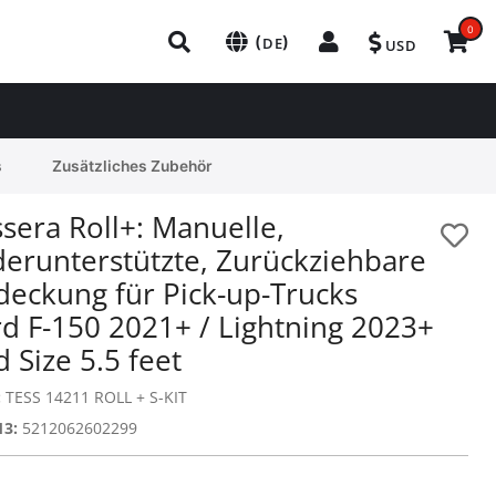
0
(
)
DE
USD
s
Zusätzliches Zubehör
sera Roll+: Manuelle,
derunterstützte, Zurückziehbare
deckung für Pick-up-Trucks
rd F-150 2021+ / Lightning 2023+
 Size 5.5 feet
:
TESS 14211 ROLL + S-KIT
13:
5212062602299