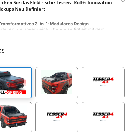
ecken Sie das Elektrische Tessera Roll+: Innovation
Pickups Neu Definiert
Transformatives 3-in-1-Modulares Design
Erleben Sie unvergleichliche Vielseitigkeit mit dem
elektrischen Tessera Roll+, der einzigen Rollabdeckung
auf dem Markt, die nahtlos zwischen manuellen,
federunterstützten und elektrischen Modi wechselt – und
os
zurück – ohne das gesamte System austauschen zu
müssen. Installieren Sie einfach unser universelles E-Kit,
um ein neues Maß an Praktikabilität und Anpassung
freizuschalten und einen neuen Standard in der globalen
4x4-Industrie zu setzen.
Intelligente Steuerplatine mit KI
Willkommen in der Zukunft der Rollabdeckungen mit der
KI-gesteuerten Steuerplatine von Tessera. Dieses
fortschrittliche System bietet Funktionen wie Auto-
Kalibrierung und proaktive Wartungsbenachrichtigungen
in Echtzeit – sei es Wasserblockade im Behälter,
Schmierbedarf der Seitenschienen oder Diagnosen von
Verkabelung und Motor. Wählen Sie aus vier praktischen