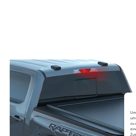
Um 
um 
zu 
ein
Zus