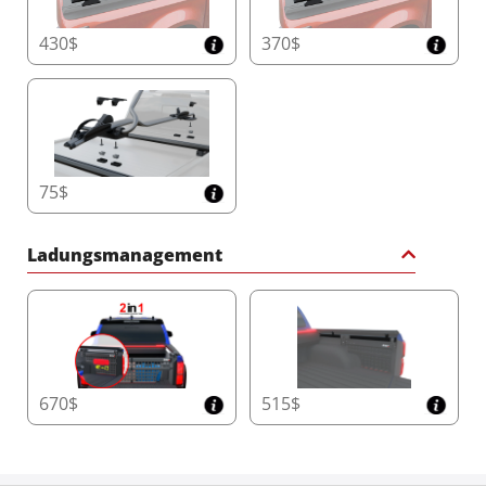
430$
370$
75$
Ladungsmanagement
670$
515$