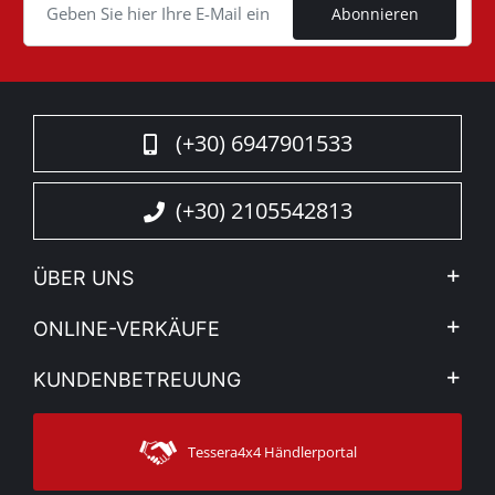
Abonnieren
(+30) 6947901533
(+30) 2105542813
ÜBER UNS
Firma
ONLINE-VERKÄUFE
Allgemeine Geschäftsbedingungen
Mein Konto
KUNDENBETREUUNG
Sehen Sie unsere Nachrichten
Zahlungsarten
Sitemap
Kontakt
Versandarten
Tessera4x4 Händlerportal
Kundendienst
Garantie
Bestellung verfolgen